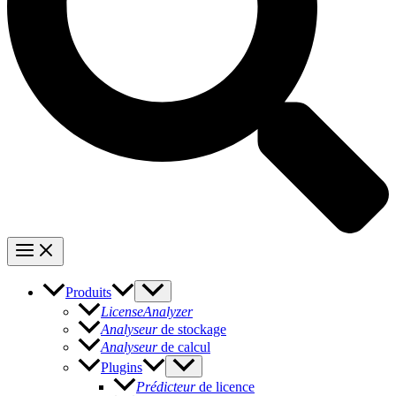
Produits
LicenseAnalyzer
Analyseur
de stockage
Analyseur
de calcul
Plugins
Prédicteur
de licence