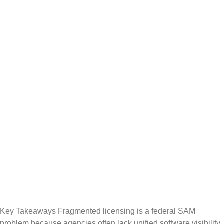
Management
Problem:
Fragmented
Licensing in
US Federal
Agencies
Key Takeaways Fragmented licensing is a federal SAM
problem because agencies often lack unified software visibility.