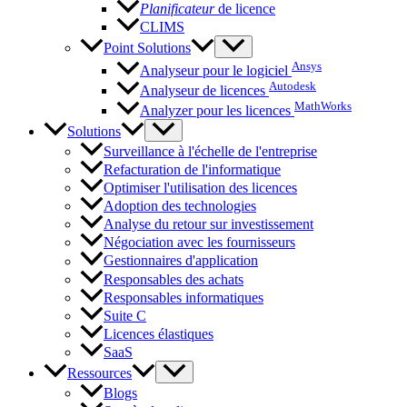
Planificateur
de licence
CLIMS
Point Solutions
Ansys
Analyseur pour le logiciel
Autodesk
Analyseur de licences
MathWorks
Analyzer pour les licences
Solutions
Surveillance à l'échelle de l'entreprise
Refacturation de l'informatique
Optimiser l'utilisation des licences
Adoption des technologies
Analyse du retour sur investissement
Négociation avec les fournisseurs
Gestionnaires d'application
Responsables des achats
Responsables informatiques
Suite C
Licences élastiques
SaaS
Ressources
Blogs