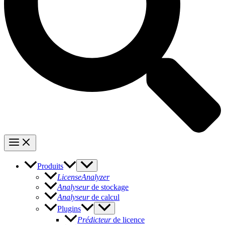
Produits
LicenseAnalyzer
Analyseur
de stockage
Analyseur
de calcul
Plugins
Prédicteur
de licence