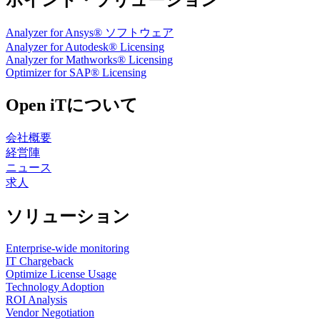
ポイント・ソリューション
Analyzer for Ansys® ソフトウェア
Analyzer for Autodesk® Licensing
Analyzer for Mathworks® Licensing
Optimizer for SAP® Licensing
Open iTについて
会社概要
経営陣
ニュース
求人
ソリューション
Enterprise-wide monitoring
IT Chargeback
Optimize License Usage
Technology Adoption
ROI Analysis
Vendor Negotiation