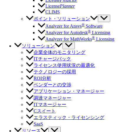
License
Predictor
License
Planner
CLIMS
ポイント・ソリューション
®
Analyzer for Ansys
Software
®
Analyzer for Autodesk
Licensing
®
Analyzer for MathWorks
Licensing
ソリューション
企業全体のモニタリング
ITチャージバック
ライセンス使用状況の最適化
テクノロジーの採用
ROI分析
ベンダーとの交渉
アプリケーション・マネージャー
調達マネージャー
ITマネージャー
Cスイート
エラスティック・ライセンシング
SaaS
リソース