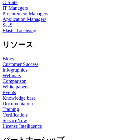
C-Suite
IT Managers
Procurement Managers
Application Managers
SaaS
Elastic Licensing
リソース
Blogs
Customer Success
Infographics
Webinars
Comparison
White papers
Events
Knowledge base
Documentation
Training
Certification
ServiceNow
License Intelligence