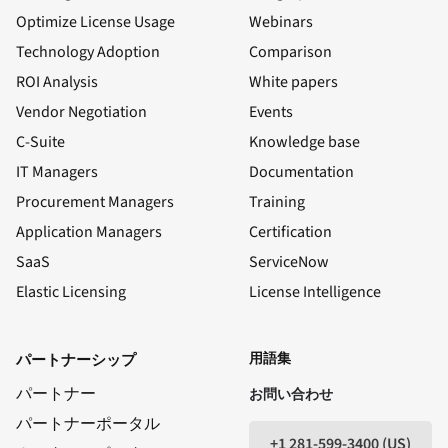
Optimize License Usage
Webinars
Technology Adoption
Comparison
ROI Analysis
White papers
Vendor Negotiation
Events
C-Suite
Knowledge base
IT Managers
Documentation
Procurement Managers
Training
Application Managers
Certification
SaaS
ServiceNow
Elastic Licensing
License Intelligence
LinkedIn
ユーチューブ
フェイスブック
X
用語集
パートナーシップ
パートナー
お問い合わせ
パートナーポータル
+1 281-599-3400 (US)