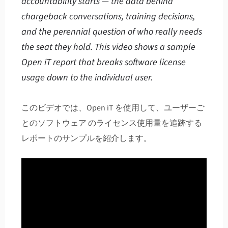
accountability starts — the data behind
chargeback conversations, training decisions,
and the perennial question of who really needs
the seat they hold. This video shows a sample
Open iT report that breaks software license
usage down to the individual user.
このビデオでは、Open iT を使用して、ユーザーご
とのソフトウェア のライセンス使用量を追跡する
レポートのサンプルを紹介します。