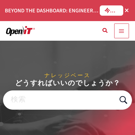
コ
×
BEYOND THE DASHBOARD: ENGINEERING SOFTWARE IN SERVICENOW WEBINAR
今すぐ登録
ン
テ
検
ン
索
ツ
へ
移
動
ナレッジベース
どうすればいいのでしょうか？