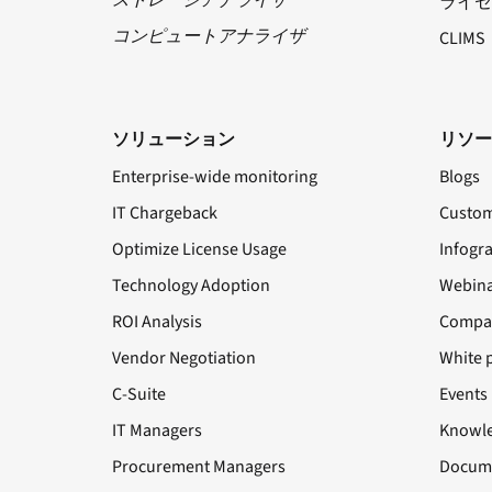
ストレージアナライザ
ライセ
コンピュートアナライザ
CLIMS
ソリューション
リソー
Enterprise-wide monitoring
Blogs
IT Chargeback
Custom
Optimize License Usage
Infogr
Technology Adoption
Webina
ROI Analysis
Compa
Vendor Negotiation
White 
C-Suite
Events
IT Managers
Knowle
Procurement Managers
Docume