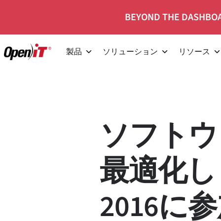
コ
BEYOND THE DASHBOA
ン
テ
製品
ソリューション
リソース
ン
ツ
へ
移
動
ソフトウ
最適化します
2016に