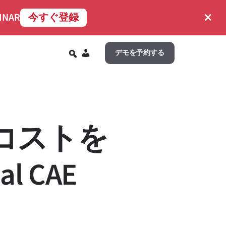
×
INAR
今すぐ登録
JA
デモを予約する
コストを
l CAE