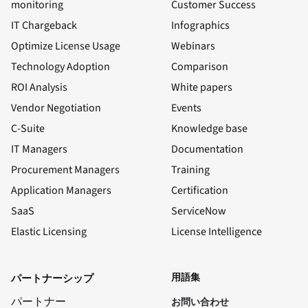
monitoring
Customer Success
IT Chargeback
Infographics
Optimize License Usage
Webinars
Technology Adoption
Comparison
ROI Analysis
White papers
Vendor Negotiation
Events
C-Suite
Knowledge base
IT Managers
Documentation
Procurement Managers
Training
Application Managers
Certification
SaaS
ServiceNow
Elastic Licensing
License Intelligence
LinkedIn
ユーチューブ
フェイスブック
X
用語集
パートナーシップ
パートナー
お問い合わせ