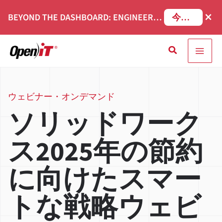
コ
×
BEYOND THE DASHBOARD: ENGINEERING SOFTWARE IN SERVICENOW WEBINAR
今すぐ登録
ン
テ
検
ン
索
ツ
へ
移
ウェビナー・オンデマンド
動
ソリッドワーク
ス2025年の節約
に向けたスマー
トな戦略ウェビ