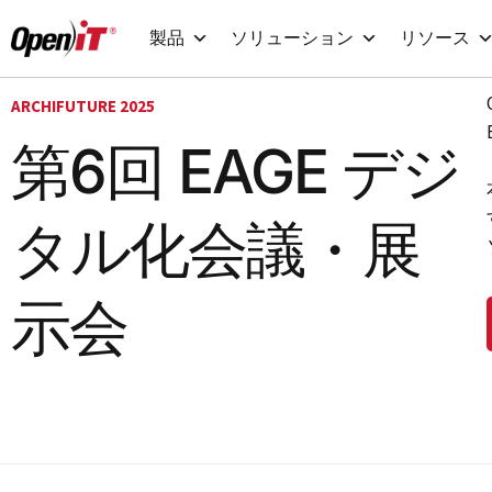
コ
製品
ソリューション
リソース
ン
テ
ARCHIFUTURE 2025
ン
第6回 EAGE デジ
ツ
へ
タル化会議・展
移
動
示会