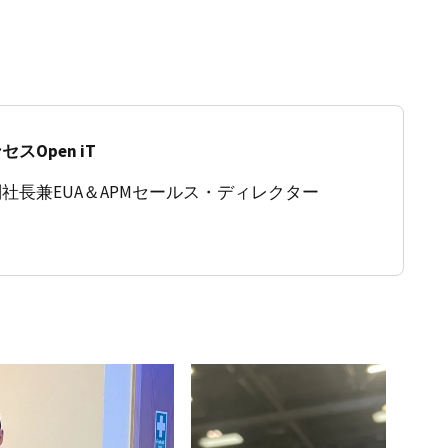
スOpen iT
社長兼EUA＆APMセールス・ディレクター