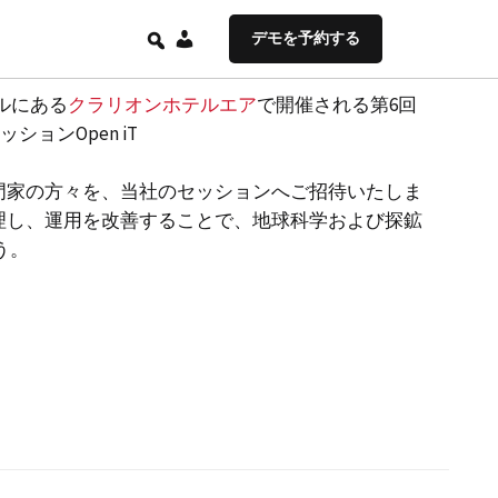
JA
デモを予約する
ゲルにある
クラリオンホテルエア
で開催される第6回
ョンOpen iT
門家の方々を、当社のセッションへご招待いたしま
理し、運用を改善することで、地球科学および探鉱
う。