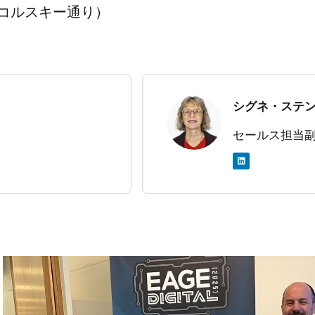
コルスキー通り）
シグネ・ステンセ
セールス担当副
リ
ン
ク
ト
イ
ン