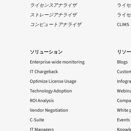
ライセンスアナライザ
ライセ
ストレージアナライザ
ライセ
コンピュートアナライザ
CLIMS
ソリューション
リソー
Enterprise-wide monitoring
Blogs
IT Chargeback
Custom
Optimize License Usage
Infogr
Technology Adoption
Webina
ROI Analysis
Compa
Vendor Negotiation
White 
C-Suite
Events
IT Managers
Knowle