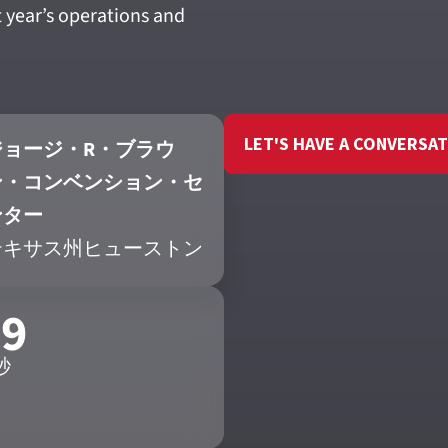
 year’s operations and
LET'S HAVE A CONVERSA
ジョージ・R・ブラウ
ン・コンベンション・セ
ンター
テキサス州ヒューストン
08
秒