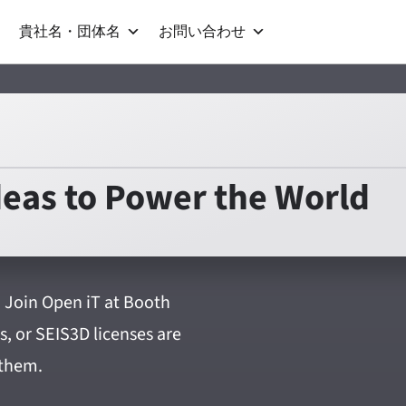
貴社名・団体名
お問い合わせ
deas to Power the World
. Join Open iT at Booth
, or SEIS3D licenses are
 them.