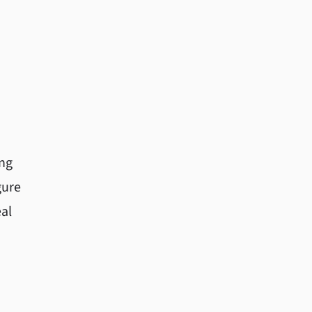
ing
gure
al