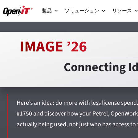
コ
製品
ソリューション
リソース
ン
テ
ン
IMAGE ’26
ツ
へ
Connecting I
移
動
Here’s an idea: do more with less license spend
#1750 and discover how your Petrel, OpenWorks
actually being used, not just who has access to