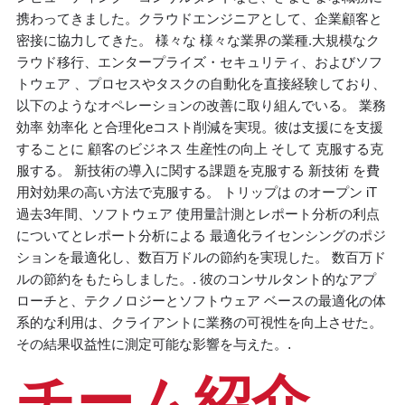
携わってきました。
クラウド
エンジニアとして、企業顧客と
密接に協力してきた。
様々な
様々な業界の
業種
.大規模なク
ラウド移行、エンタープライズ・セキュリティ、およびソフ
トウェア 、プロセスやタスクの自動化を直接経験しており、
以下のようなオペレーションの改善に取り組んでいる。
業務
効率
効率化
と合理化
e
コスト削減を実現。彼は
支援に
を支援
することに
顧客のビジネス
生産性の向上
そして
克服する
克
服する。
新技術の導入に関する課題を克服する
新技術
を費
用対効果の高い方法で克服する。
トリップは
の
オープン
iT
過去3年間、ソフトウェア 使用量計測とレポート分析の利点
について
とレポート分析
による
最適化
ライセンシングのポジ
ションを最適化し、数百万ドルの節約を実現した。
数百万ド
ルの節約をもたらしました。
.
彼のコンサルタント的なアプ
ローチと、テクノロジーとソフトウェア ベースの最適化の体
系的な利用は、クライアントに業務の可視性を向上させた。
その結果
収益性に測定可能な影響を与えた。
.
チーム紹介