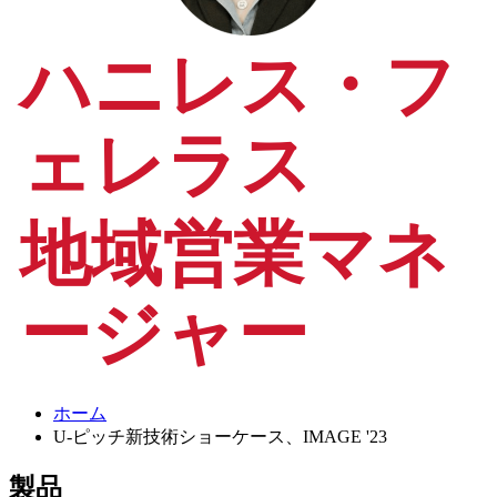
ハニレス・フ
ェレラス
地域営業マネ
ージャー
ホーム
U-ピッチ新技術ショーケース、IMAGE '23
製品