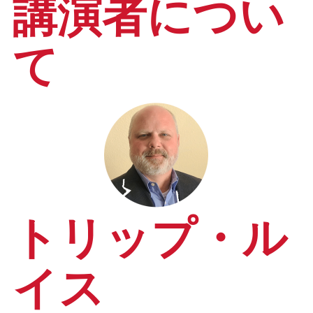
講演者につい
て
トリップ・ル
イス