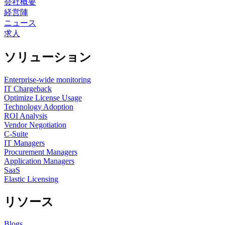
会社概要
経営陣
ニュース
求人
ソリューション
Enterprise-wide monitoring
IT Chargeback
Optimize License Usage
Technology Adoption
ROI Analysis
Vendor Negotiation
C-Suite
IT Managers
Procurement Managers
Application Managers
SaaS
Elastic Licensing
リソース
Blogs