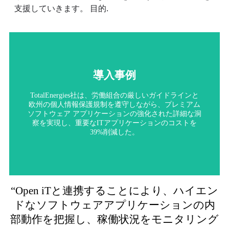
支援していきます。
目的
.
導入事例
実現した。
略的アプローチにより、2年間で約140万ドルの節約を
ソフトウェア 、メンテナンス費用を削減した。この戦
TotalEnergies社は、労働組合の厳しいガイドラインと
ら得た知見を活用し、ライセンスの使い方を改善し、
欧州の個人情報保護規制を遵守しながら、プレミアム
マーフィー・オイル社は、250のアプリケーションか
ソフトウェア アプリケーションの強化された詳細な洞
察を実現し、重要なITアプリケーションのコストを
導入事例
39%削減した。
“Open iTと連携することにより、ハイエン
ドなソフトウェアアプリケーションの内
部動作を把握し、稼働状況をモニタリング