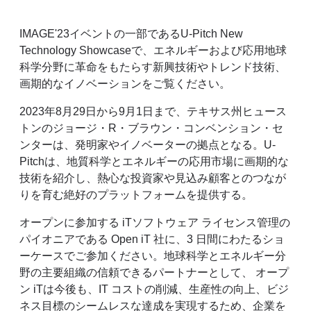
IMAGE'23イベントの一部であるU-Pitch New
Technology Showcaseで、エネルギーおよび応用地球
科学分野に革命をもたらす新興技術やトレンド技術、
画期的なイノベーションをご覧ください。
2023年8月29日から9月1日まで、テキサス州ヒュース
トンのジョージ・R・ブラウン・コンベンション・セ
ンターは、発明家やイノベーターの拠点となる。U-
Pitchは、地質科学とエネルギーの応用市場に画期的な
技術を紹介し、熱心な投資家や見込み顧客とのつなが
りを育む絶好のプラットフォームを提供する。
オープンに参加する
iT
ソフトウェア ライセンス管理の
パイオニアである Open iT 社に、3 日間にわたるショ
ーケースでご参加ください。地球科学とエネルギー分
野の主要組織の信頼できるパートナーとして、
オープ
ン
iT
は今後も、IT コストの削減、生産性の向上、ビジ
ネス目標のシームレスな達成を実現するため、企業を