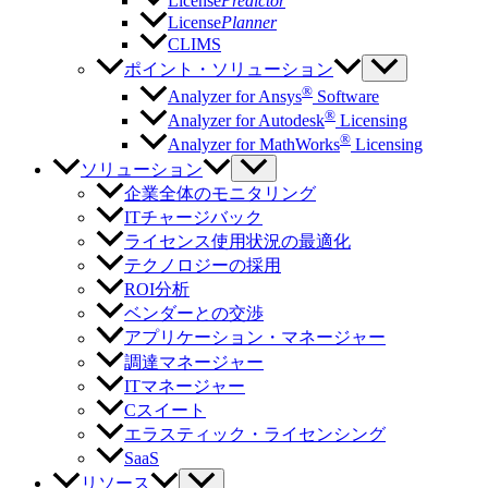
License
Predictor
License
Planner
CLIMS
ポイント・ソリューション
®
Analyzer for Ansys
Software
®
Analyzer for Autodesk
Licensing
®
Analyzer for MathWorks
Licensing
ソリューション
企業全体のモニタリング
ITチャージバック
ライセンス使用状況の最適化
テクノロジーの採用
ROI分析
ベンダーとの交渉
アプリケーション・マネージャー
調達マネージャー
ITマネージャー
Cスイート
エラスティック・ライセンシング
SaaS
リソース