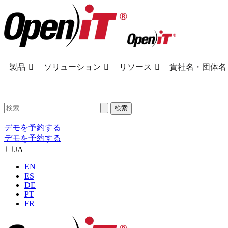
製品
ソリューション
リソース
貴社名・団体名
デモを予約する
デモを予約する
JA
EN
ES
DE
PT
FR