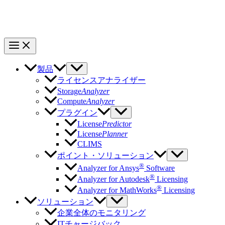
製品
ライセンスアナライザー
Storage
Analyzer
Compute
Analyzer
プラグイン
License
Predictor
License
Planner
CLIMS
ポイント・ソリューション
®
Analyzer for Ansys
Software
®
Analyzer for Autodesk
Licensing
®
Analyzer for MathWorks
Licensing
ソリューション
企業全体のモニタリング
ITチャージバック