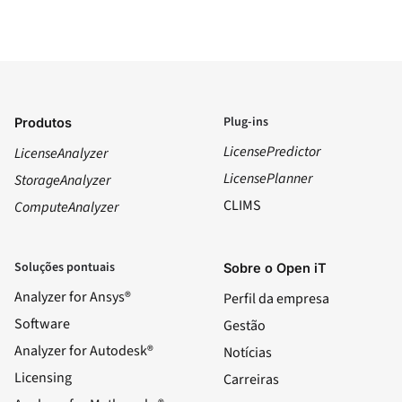
Plug-ins
Produtos
LicensePredictor
LicenseAnalyzer
LicensePlanner
StorageAnalyzer
CLIMS
ComputeAnalyzer
Soluções pontuais
Sobre o Open iT
Analyzer for Ansys®
Perfil da empresa
Software
Gestão
Analyzer for Autodesk®
Notícias
Licensing
Carreiras