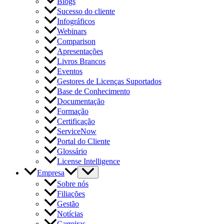
Blogs
Sucesso do cliente
Infográficos
Webinars
Comparison
Apresentações
Livros Brancos
Eventos
Gestores de Licenças Suportados
Base de Conhecimento
Documentação
Formação
Certificação
ServiceNow
Portal do Cliente
Glossário
License Intelligence
Empresa
Sobre nós
Filiações
Gestão
Notícias
Carreiras