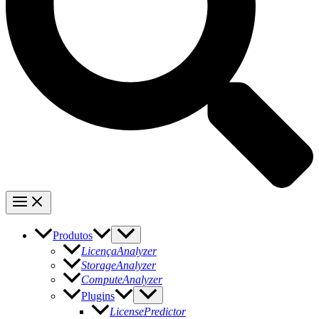
Produtos
LicençaAnalyzer
StorageAnalyzer
ComputeAnalyzer
Plugins
LicensePredictor