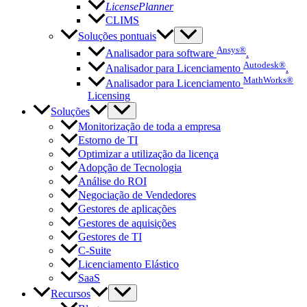
LicensePlanner
CLIMS
Soluções pontuais
Ansys®
Analisador para software
.
Autodesk®
Analisador para Licenciamento
.
MathWorks®
Analisador para Licenciamento
Licensing
Soluções
Monitorização de toda a empresa
Estorno de TI
Optimizar a utilização da licença
Adopção de Tecnologia
Análise do ROI
Negociação de Vendedores
Gestores de aplicações
Gestores de aquisições
Gestores de TI
C-Suite
Licenciamento Elástico
SaaS
Recursos