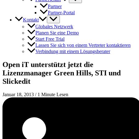
Partner
Partner-Portal
Kontakt
Globales Netzwerk
Planen Sie eine Demo
Start Free Trial
Lassen Sie sich von einem Vertreter kontaktieren
Verbindung mit einem Lösungsberater
Open iT unterstützt jetzt die
Lizenzmanager Green Hills, STI und
Slickedit
Januar 18, 2013
/
1 Minute Lesen