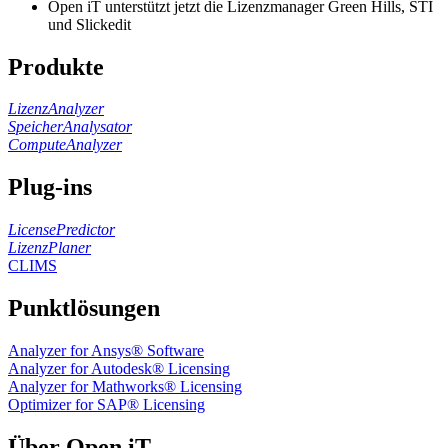
Open iT unterstützt jetzt die Lizenzmanager Green Hills, STI
und Slickedit
Produkte
LizenzAnalyzer
SpeicherAnalysator
ComputeAnalyzer
Plug-ins
LicensePredictor
LizenzPlaner
CLIMS
Punktlösungen
Analyzer for Ansys® Software
Analyzer for Autodesk® Licensing
Analyzer for Mathworks® Licensing
Optimizer for SAP® Licensing
Über Open iT