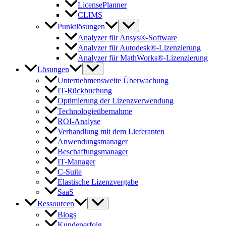
LicensePlanner
CLIMS
Punktlösungen
Analyzer für Ansys®-Software
Analyzer für Autodesk®-Lizenzierung
Analyzer für MathWorks®-Lizenzierung
Lösungen
Unternehmensweite Überwachung
IT-Rückbuchung
Optimierung der Lizenzverwendung
Technologieübernahme
ROI-Analyse
Verhandlung mit dem Lieferanten
Anwendungsmanager
Beschaffungsmanager
IT-Manager
C-Suite
Elastische Lizenzvergabe
SaaS
Ressourcen
Blogs
Kundenerfolg