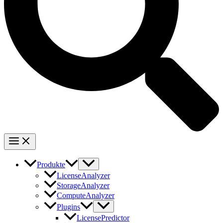
Produkte
LicenseAnalyzer
StorageAnalyzer
ComputeAnalyzer
Plugins
LicensePredictor