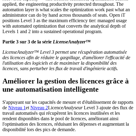
applied, the engineering productivity protected throughout. The
automation layer is what scales the optimization work past what an
administrator can do by hand across thousands of seats. Open iT
positions Level 3 as the maximum efficiency tier: managed usage
with automated optimization that converts the analytical depth of
Levels 1 and 2 into a sustained operational program.
Partie 3 sur 3 de la série
LicenseAnalyzer™
LicenseAnalyzer™ Level 3 permet une récupération automatisée
des licences afin de réduire le gaspillage, d'améliorer l'efficacité de
l'utilisation des logiciels et de maximiser la disponibilité des
licences, sans perturber les flux de travail d'ingénierie actifs.
Améliorer la gestion des licences grâce à
une automatisation intelligente
S'appuyant sur les capacités de mesure et d'établissement de rapports
de
Niveau 1
et
Niveau 2
Licence
Analyseur
Level 3 ajoute des flux de
travail automatisés qui récupèrent les licences inutilisées et les
rendent disponibles dans le pool de licences, améliorant ainsi
l'optimisation des licences, réduisant les dépenses et augmentant la
disponibilité lors des pics de demande.