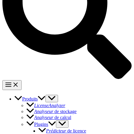
Produits
LicenseAnalyzer
Analyseur
de stockage
Analyseur
de calcul
Plugins
Prédicteur
de licence