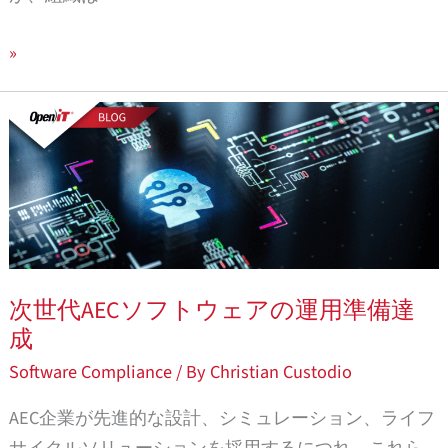
ッ
ピ
»
ン
グ
ソ
し、
フ
意
ト
思
ウ
決
ェ
定
ア 運
を
用
次世代AECソフトウェアの運用準備達
改
準
成
善
備
Software Compliance
/ By
Christian Custodio
す
ソ
る
フ
AEC企業が先進的な設計、シミュレーション、ライフ
続
ト