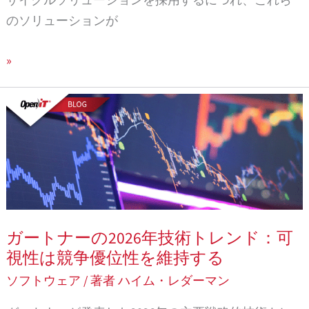
サイクルソリューションを採用するにつれ、これら
き
ウ
のソリューションが
を
ェ
読
ア
»
む
ガ
ー
ト
ナ
ー
の
2026
ガートナーの2026年技術トレンド：可
年
視性は競争優位性を維持する
技
ソフトウェア
/ 著者
ハイム・レダーマン
術