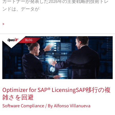
ト
ガートナーが発表した2026年の主要戦略的技術トレ
レ
ンドは、データが
ン
ド：
»
可
視
Optimizer
性
for
は
SAP®
競
Licensing SAP
争
移
優
行
位
の
Optimizer for SAP® LicensingSAP移行の複
性
複
雑さを回避
を
雑
Software Compliance
/ By
Alfonso Villanueva
維
さ