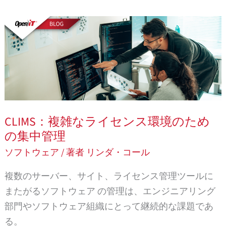
CLIMS:
複
雑
な
ラ
イ
セ
CLIMS：複雑なライセンス環境のため
ン
の集中管理
ス
ソフトウェア
/ 著者
リンダ・コール
環
境
複数のサーバー、サイト、ライセンス管理ツールに
の
またがるソフトウェア の管理は、エンジニアリング
た
部門やソフトウェア組織にとって継続的な課題であ
め
る。