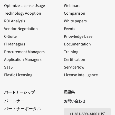
Optimize License Usage
Webinars
Technology Adoption
Comparison
ROI Analysis
White papers
Vendor Negotiation
Events
C-Suite
Knowledge base
IT Managers
Documentation
Procurement Managers
Training
Application Managers
Certification
SaaS
ServiceNow
Elastic Licensing
License Intelligence
LinkedIn
ユーチューブ
フェイスブック
X
用語集
パートナーシップ
パートナー
お問い合わせ
パートナーポータル
+1 281-599-3400 (US)