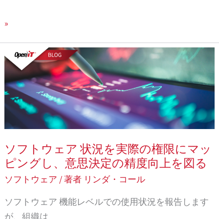
の
集
»
中
管
ソ
理
フ
詳
ト
細
ウ
は
ェ
こ
ア 実
ち
際
ソフトウェア 状況を実際の権限にマッ
ら
の
ピングし、意思決定の精度向上を図る
権
ソフトウェア
/ 著者
リンダ・コール
限
に
ソフトウェア 機能レベルでの使用状況を報告します
マ
が、組織は