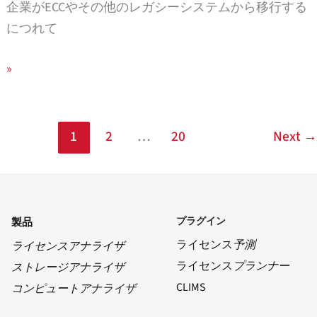
持
を
企業がECCやその他のレガシーシステムから移行する
す
解
につれて
る
消
続
Optimizer
»
き
for
を
SAP®
読
Licensing
1
2
…
20
Next
→
む
プラグイン
製品
ライセンス
予測
ライセンスアナライザ
ライセンス
プランナー
ストレージアナライザ
CLIMS
コンピュートアナライザ