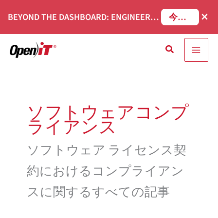
コ
×
BEYOND THE DASHBOARD: ENGINEERING SOFTWARE IN SERVICENOW WEBINAR
今すぐ登録
ン
テ
検
ン
索
ツ
へ
移
ソフトウェアコンプ
動
ライアンス
ソフトウェア ライセンス契
約におけるコンプライアン
スに関するすべての記事