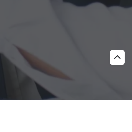
ト
ッ
プ
に
戻
る