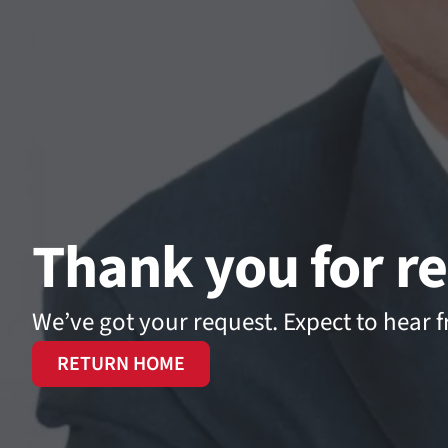
Thank you for re
We’ve got your request. Expect to hear f
RETURN HOME