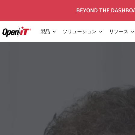
コ
BEYOND THE DASHBOA
ン
テ
製品
ソリューション
リソース
ン
ツ
へ
移
動