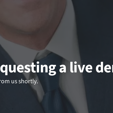
questing a live d
rom us shortly.