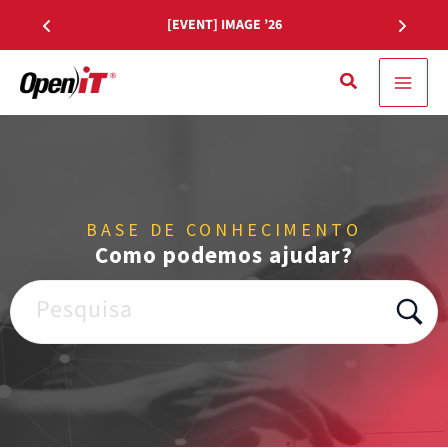
Saltar
[EVENT] IMAGE ’26
para
o
Pesquisa
conteúdo
BASE DE CONHECIMENTO
Como podemos ajudar?