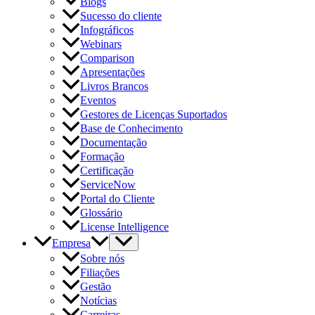
Blogs
Sucesso do cliente
Infográficos
Webinars
Comparison
Apresentações
Livros Brancos
Eventos
Gestores de Licenças Suportados
Base de Conhecimento
Documentação
Formação
Certificação
ServiceNow
Portal do Cliente
Glossário
License Intelligence
Empresa
Sobre nós
Filiações
Gestão
Notícias
Carreiras