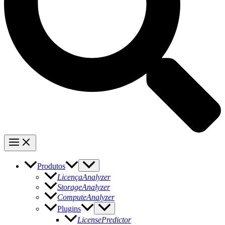
Produtos
LicençaAnalyzer
StorageAnalyzer
ComputeAnalyzer
Plugins
LicensePredictor