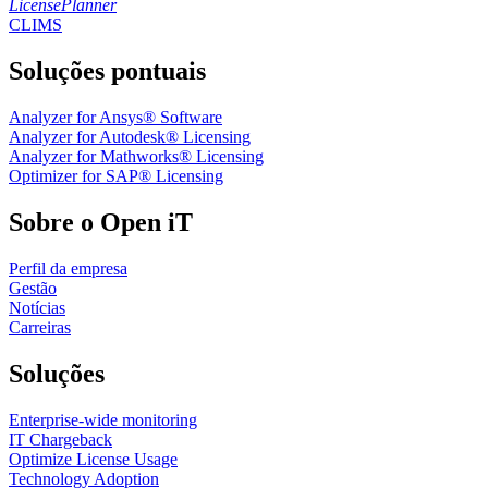
LicensePlanner
CLIMS
Soluções pontuais
Analyzer for Ansys® Software
Analyzer for Autodesk® Licensing
Analyzer for Mathworks® Licensing
Optimizer for SAP® Licensing
Sobre o Open iT
Perfil da empresa
Gestão
Notícias
Carreiras
Soluções
Enterprise-wide monitoring
IT Chargeback
Optimize License Usage
Technology Adoption