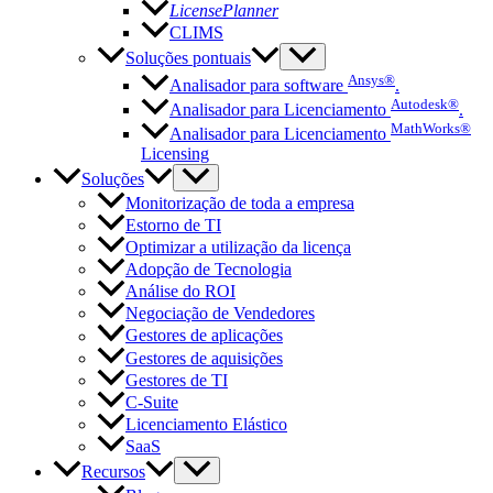
LicensePlanner
CLIMS
Soluções pontuais
Ansys®
Analisador para software
.
Autodesk®
Analisador para Licenciamento
.
MathWorks®
Analisador para Licenciamento
Licensing
Soluções
Monitorização de toda a empresa
Estorno de TI
Optimizar a utilização da licença
Adopção de Tecnologia
Análise do ROI
Negociação de Vendedores
Gestores de aplicações
Gestores de aquisições
Gestores de TI
C-Suite
Licenciamento Elástico
SaaS
Recursos