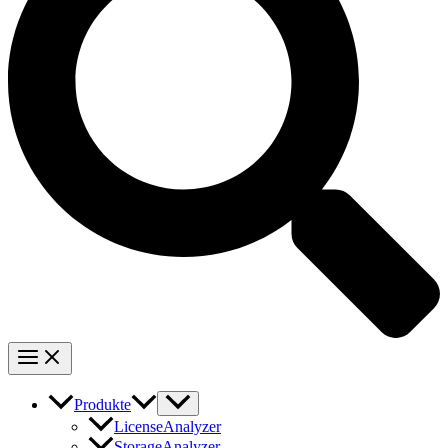
Produkte
LicenseAnalyzer
StorageAnalyzer