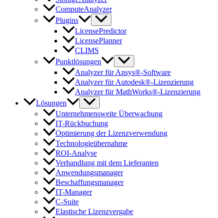
ComputeAnalyzer
Plugins
LicensePredictor
LicensePlanner
CLIMS
Punktlösungen
Analyzer für Ansys®-Software
Analyzer für Autodesk®-Lizenzierung
Analyzer für MathWorks®-Lizenzierung
Lösungen
Unternehmensweite Überwachung
IT-Rückbuchung
Optimierung der Lizenzverwendung
Technologieübernahme
ROI-Analyse
Verhandlung mit dem Lieferanten
Anwendungsmanager
Beschaffungsmanager
IT-Manager
C-Suite
Elastische Lizenzvergabe