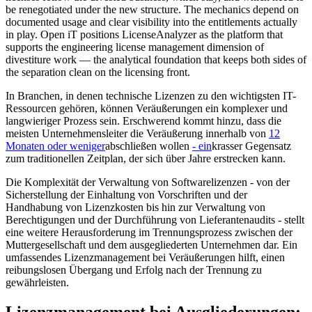
be renegotiated under the new structure. The mechanics depend on
documented usage and clear visibility into the entitlements actually
in play. Open iT positions LicenseAnalyzer as the platform that
supports the engineering license management dimension of
divestiture work — the analytical foundation that keeps both sides of
the separation clean on the licensing front.
In Branchen, in denen technische Lizenzen zu den wichtigsten IT-
Ressourcen gehören, können Veräußerungen ein komplexer und
langwieriger Prozess sein. Erschwerend kommt hinzu, dass die
meisten Unternehmensleiter die Veräußerung innerhalb von
12
Monaten oder weniger
abschließen wollen
- ein
krasser Gegensatz
zum traditionellen Zeitplan, der sich über Jahre erstrecken kann.
Die Komplexität der Verwaltung von Softwarelizenzen - von der
Sicherstellung der Einhaltung von Vorschriften und der
Handhabung von Lizenzkosten bis hin zur Verwaltung von
Berechtigungen und der Durchführung von Lieferantenaudits - stellt
eine weitere Herausforderung im Trennungsprozess zwischen der
Muttergesellschaft und dem ausgegliederten Unternehmen dar. Ein
umfassendes Lizenzmanagement bei Veräußerungen hilft, einen
reibungslosen Übergang und Erfolg nach der Trennung zu
gewährleisten.
Lizenzmanagement bei Ausgliederungen: