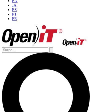
EN
JA
ES
PT
FR