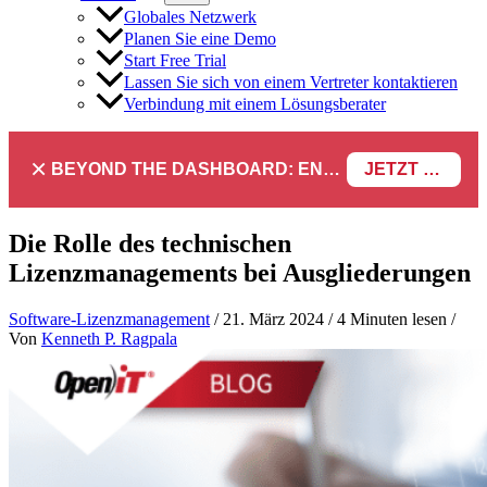
Globales Netzwerk
Planen Sie eine Demo
Start Free Trial
Lassen Sie sich von einem Vertreter kontaktieren
Verbindung mit einem Lösungsberater
×
BEYOND THE DASHBOARD: ENGINEERING SOFTWARE IN SERVICENOW WEBINAR
JETZT REGISTRIEREN
Die Rolle des technischen
Lizenzmanagements bei Ausgliederungen
Software-Lizenzmanagement
/
21. März 2024
/
4 Minuten lesen
/
Von
Kenneth P. Ragpala