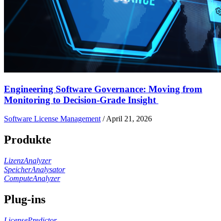
Engineering Software Governance: Moving from
Monitoring to Decision-Grade Insight
Software License Management
/
April 21, 2026
Produkte
LizenzAnalyzer
SpeicherAnalysator
ComputeAnalyzer
Plug-ins
LicensePredictor