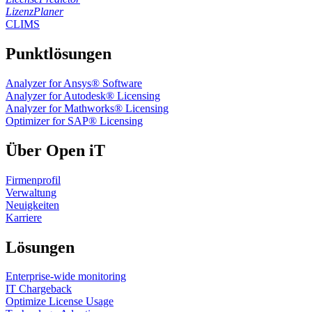
LizenzPlaner
CLIMS
Punktlösungen
Analyzer for Ansys® Software
Analyzer for Autodesk® Licensing
Analyzer for Mathworks® Licensing
Optimizer for SAP® Licensing
Über Open iT
Firmenprofil
Verwaltung
Neuigkeiten
Karriere
Lösungen
Enterprise-wide monitoring
IT Chargeback
Optimize License Usage