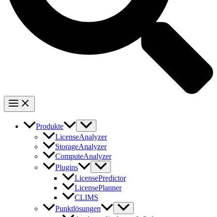
Produkte
LicenseAnalyzer
StorageAnalyzer
ComputeAnalyzer
Plugins
LicensePredictor
LicensePlanner
CLIMS
Punktlösungen