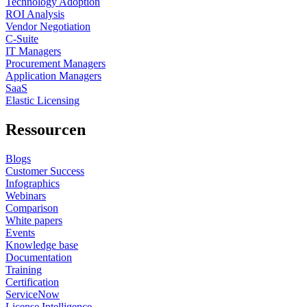
Technology Adoption
ROI Analysis
Vendor Negotiation
C-Suite
IT Managers
Procurement Managers
Application Managers
SaaS
Elastic Licensing
Ressourcen
Blogs
Customer Success
Infographics
Webinars
Comparison
White papers
Events
Knowledge base
Documentation
Training
Certification
ServiceNow
License Intelligence