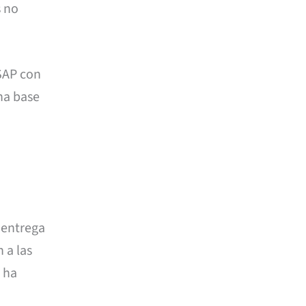
s no
SAP con
una base
 entrega
n a las
y ha