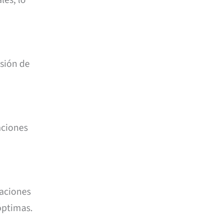
esión de
aciones
zaciones
óptimas.