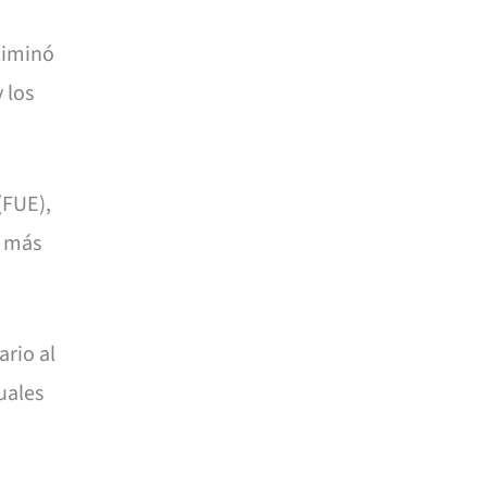
liminó
 los
(FUE),
, más
rio al
uales