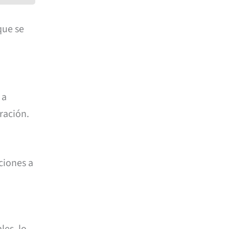
que se
 a
gración.
ciones a
les, lo