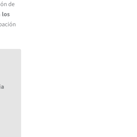
ión de
 los
abación
ia