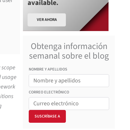
d user
available.
VER AHORA
Obtenga información
semanal sobre el blog
y scope
NOMBRE Y APELLIDOS
d usage
amework
CORREO
ELECTRÓNICO
itions
g