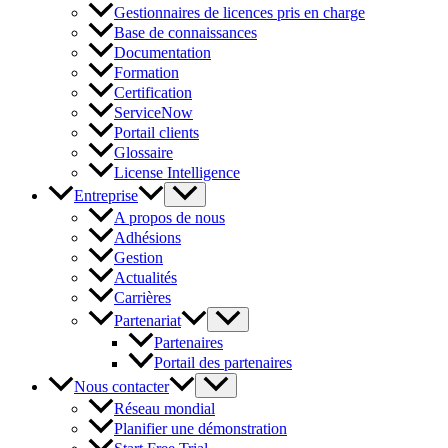
Gestionnaires de licences pris en charge
Base de connaissances
Documentation
Formation
Certification
ServiceNow
Portail clients
Glossaire
License Intelligence
Entreprise
A propos de nous
Adhésions
Gestion
Actualités
Carrières
Partenariat
Partenaires
Portail des partenaires
Nous contacter
Réseau mondial
Planifier une démonstration