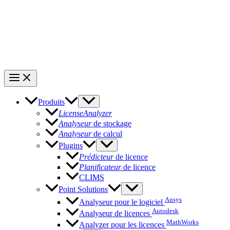
Produits
LicenseAnalyzer
Analyseur
de stockage
Analyseur
de calcul
Plugins
Prédicteur
de licence
Planificateur
de licence
CLIMS
Point Solutions
Ansys
Analyseur pour le logiciel
Autodesk
Analyseur de licences
MathWorks
Analyzer pour les licences