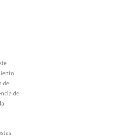
ste
miento
n de
encia de
la
estas