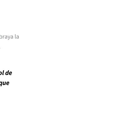
braya la
.
ol de
 que