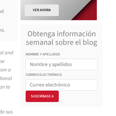
VER AHORA
nd
ks.
Obtenga información
semanal sobre el blog
nal and
NOMBRE Y APELLIDOS
ape
from a
CORREO
ELECTRÓNICO
tional
on to
do sus