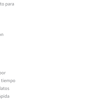
cto para
on
por
o tiempo
datos
ápida