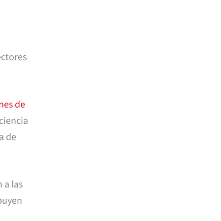
ectores
ones de
ciencia
ía de
 a las
ibuyen