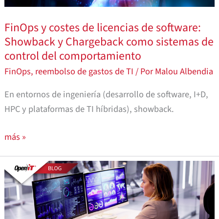
de
software:
FinOps y costes de licencias de software:
Showback
Showback y Chargeback como sistemas de
y
control del comportamiento
Chargeback
FinOps
,
reembolso de gastos de TI
/ Por
Malou Albendia
como
sistemas
En entornos de ingeniería (desarrollo de software, I+D,
de
HPC y plataformas de TI híbridas), showback.
control
más »
del
comportamiento
Leer
License-
Aware
FinOps:
Why