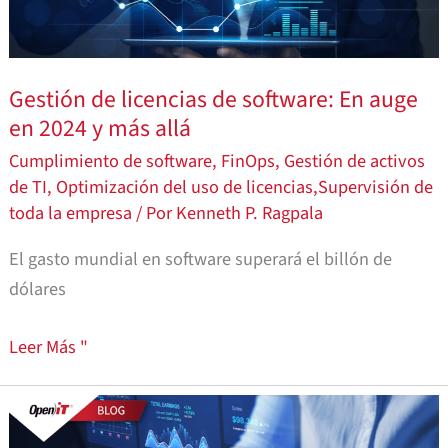
software:
En
auge
Gestión de licencias de software: En auge
en
en 2024 y más allá
2024
Cumplimiento de software
,
FinOps
,
Gestión de activos
y
de TI
,
Optimización del uso de licencias
,
Supervisión de
más
toda la empresa
/ Por
Kenneth P. Ragpala
allá
El gasto mundial en software superará el billón de
dólares
Leer Más "
Dos
prácticas