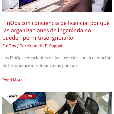
Engineering
Organizations
Can't
FinOps con conciencia de licencia: por qué
Affordable
las organizaciones de ingeniería no
to
pueden permitirse ignorarlo
Ignore
FinOps
/ Por
Kenneth P. Ragpala
It
Las FinOps conscientes de las licencias son la evolución
de las operaciones financieras para un
Read More "
Las
sinergias
entre