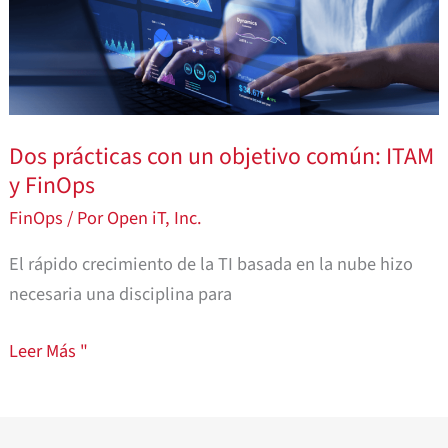
con
un
objetivo
común:
ITAM
Dos prácticas con un objetivo común: ITAM
y
y FinOps
FinOps
FinOps
/ Por
Open iT, Inc.
El rápido crecimiento de la TI basada en la nube hizo
necesaria una disciplina para
Leer Más "