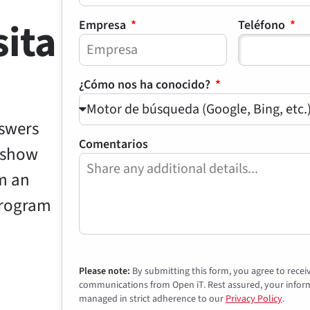
sita
Empresa
Teléfono
¿Cómo nos ha conocido?
nswers
Comentarios
l show
m an
program
Please note:
By submitting this form, you agree to rece
communications from Open iT. Rest assured, your inform
managed in strict adherence to our
Privacy Policy
.