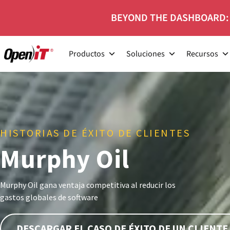
Ir
BEYOND THE DASHBOARD:
al
contenido
Productos
Soluciones
Recursos
HISTORIAS DE ÉXITO DE CLIENTES
Murphy Oil
Murphy Oil gana ventaja competitiva al reducir los
gastos globales de software
DESCARGAR EL CASO DE ÉXITO DE UN CLIENTE