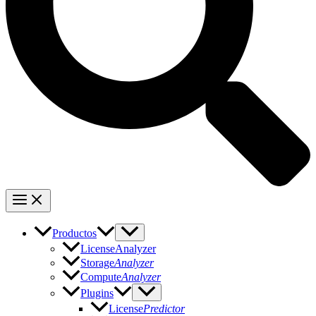
Productos
LicenseAnalyzer
Storage
Analyzer
Compute
Analyzer
Plugins
License
Predictor