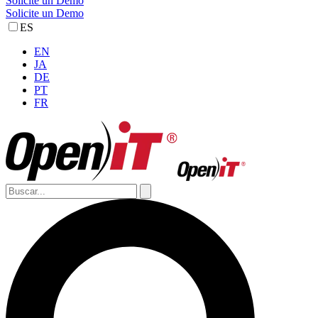
Solicite un Demo
Solicite un Demo
ES
EN
JA
DE
PT
FR