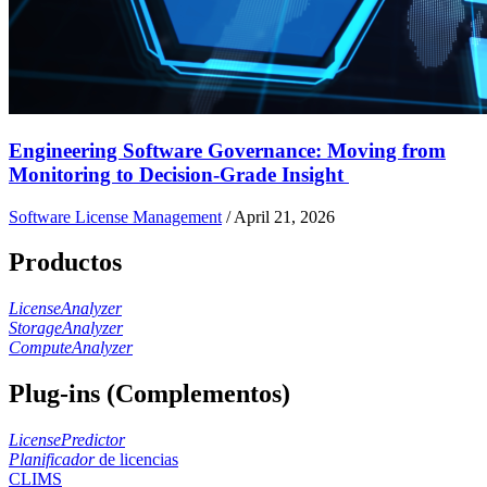
Engineering Software Governance: Moving from
Monitoring to Decision-Grade Insight
Software License Management
/
April 21, 2026
Productos
LicenseAnalyzer
StorageAnalyzer
ComputeAnalyzer
Plug-ins (Complementos)
LicensePredictor
Planificador
de licencias
CLIMS