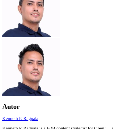
Autor
Kenneth P. Ragpala
Kenneth P. Ragpala is a B2B content strategist for Open iT, a