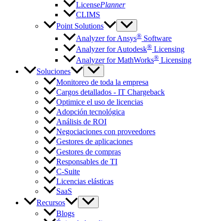
License
Planner
CLIMS
Point Solutions
®
Analyzer for Ansys
Software
®
Analyzer for Autodesk
Licensing
®
Analyzer for MathWorks
Licensing
Soluciones
Monitoreo de toda la empresa
Cargos detallados - IT Chargeback
Optimice el uso de licencias
Adopción tecnológica
Análisis de ROI
Negociaciones con proveedores
Gestores de aplicaciones
Gestores de compras
Responsables de TI
C-Suite
Licencias elásticas
SaaS
Recursos
Blogs