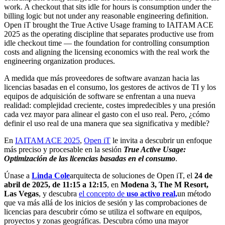
work. A checkout that sits idle for hours is consumption under the
billing logic but not under any reasonable engineering definition.
Open iT brought the True Active Usage framing to IAITAM ACE
2025 as the operating discipline that separates productive use from
idle checkout time — the foundation for controlling consumption
costs and aligning the licensing economics with the real work the
engineering organization produces.
A medida que más proveedores de software avanzan hacia las
licencias basadas en el consumo, los gestores de activos de TI y los
equipos de adquisición de software se enfrentan a una nueva
realidad: complejidad creciente, costes impredecibles y una presión
cada vez mayor para alinear el gasto con el uso real. Pero, ¿cómo
definir el uso real de una manera que sea significativa y medible?
En
IAITAM ACE 2025
,
Open iT
le invita a descubrir un enfoque
más preciso y procesable en la sesión
True Active Usage:
Optimización de las licencias basadas en el consumo
.
Únase a
Linda Cole
arquitecta de soluciones de Open iT, el
24 de
abril de 2025, de 11:15 a 12:15
, en
Modena 3, The M Resort,
Las Vegas
, y descubra
el concepto de
uso activo real,
un método
que va más allá de los inicios de sesión y las comprobaciones de
licencias para descubrir cómo se utiliza el software en equipos,
proyectos y zonas geográficas. Descubra cómo una mayor