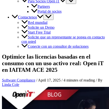
Para Socios Open iT
Partners
Portal de socios
Contactenos
Red mundial
Solicite un Demo
Start Free Trial
Solicite que un representante se ponga en contacto
con usted
Conecte con un consultor de soluciones
Optimice las licencias basadas en el
consumo con un uso activo real: Open iT
en IAITAM ACE 2025
Software Compliance
/
April 17, 2025
/
4 minutes of reading
/ By
Linda Cole