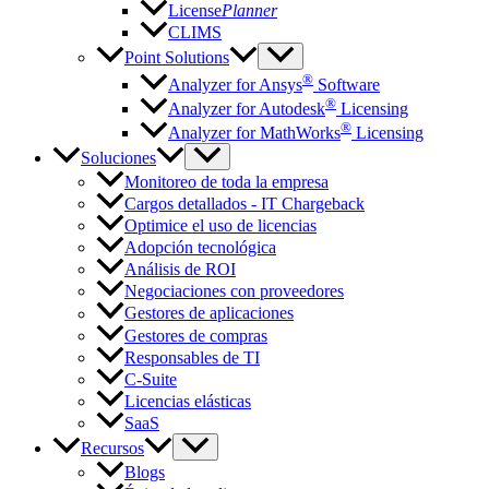
License
Planner
CLIMS
Point Solutions
®
Analyzer for Ansys
Software
®
Analyzer for Autodesk
Licensing
®
Analyzer for MathWorks
Licensing
Soluciones
Monitoreo de toda la empresa
Cargos detallados - IT Chargeback
Optimice el uso de licencias
Adopción tecnológica
Análisis de ROI
Negociaciones con proveedores
Gestores de aplicaciones
Gestores de compras
Responsables de TI
C-Suite
Licencias elásticas
SaaS
Recursos
Blogs