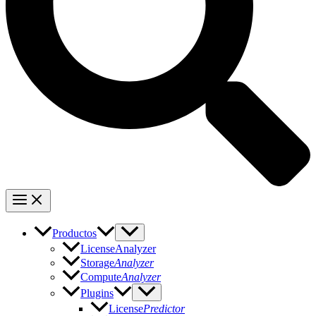
Productos
LicenseAnalyzer
Storage
Analyzer
Compute
Analyzer
Plugins
License
Predictor