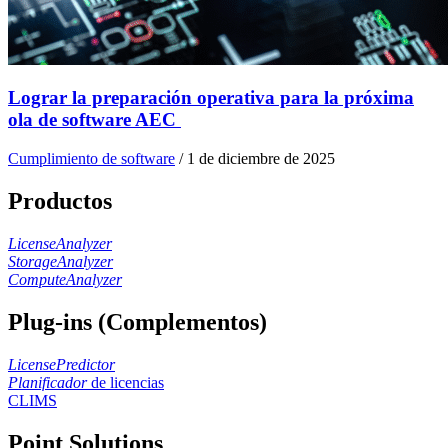
Lograr la preparación operativa para la próxima
ola de software AEC
Cumplimiento de software
/
1 de diciembre de 2025
Productos
LicenseAnalyzer
StorageAnalyzer
ComputeAnalyzer
Plug-ins (Complementos)
LicensePredictor
Planificador
de licencias
CLIMS
Point Solutions