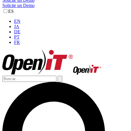
Solicite un Demo
Solicite un Demo
ES
EN
JA
DE
PT
FR