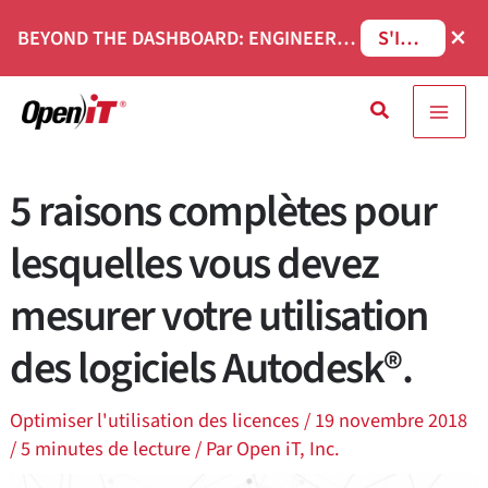
Skip
×
BEYOND THE DASHBOARD: ENGINEERING SOFTWARE IN SERVICENOW WEBINAR
S'INSCRIRE
to
content
Recherche
5 raisons complètes pour
lesquelles vous devez
mesurer votre utilisation
des logiciels Autodesk®.
Optimiser l'utilisation des licences
/
19 novembre 2018
/
5 minutes de lecture
/ Par
Open iT, Inc.