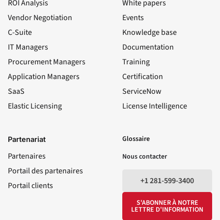
ROI Analysis
White papers
Vendor Negotiation
Events
C-Suite
Knowledge base
IT Managers
Documentation
Procurement Managers
Training
Application Managers
Certification
SaaS
ServiceNow
Elastic Licensing
License Intelligence
LinkedIn
YouTube
Facebook
X
Glossaire
Partenariat
Partenaires
Nous contacter
Portail des partenaires
+1 281-599-3400
Portail clients
S'ABONNER À NOTRE
LETTRE D'INFORMATION