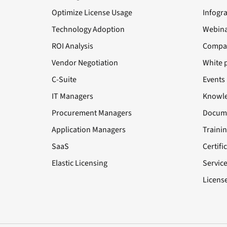
Optimize License Usage
Infogr
Technology Adoption
Webina
ROI Analysis
Compa
Vendor Negotiation
White 
C-Suite
Events
IT Managers
Knowle
Procurement Managers
Docume
Application Managers
Traini
SaaS
Certifi
Elastic Licensing
Servic
License