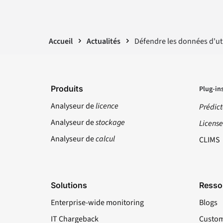
Accueil
Actualités
Défendre les données d'uti
Produits
Plug-in
Analyseur de
licence
Prédict
Analyseur de
stockage
Licens
Analyseur de
calcul
CLIMS
Solutions
Resso
Enterprise-wide monitoring
Blogs
IT Chargeback
Custom