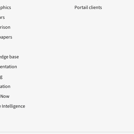
aphics
Portail clients
rs
rison
papers
dge base
ntation
ng
cation
eNow
 Intelligence