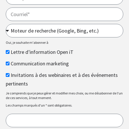
Courriel
Où
avez-
vous
Oui, je souhaite m'abonner à
entendu
Lettre
Lettre d'information Open iT
parler
d'information
de
Communication
Communication marketing
Open
nous
marketing
iT
Invitations
Invitations à des webinaires et à des événements
?
à
pertinents
des
Je comprends que je peux gérer et modifier mes choix, ou me désabonner de l'un
webinaires
de ces services, à tout moment.
et
Les champs marqués d'un * sont obligatoires.
à
des
événements