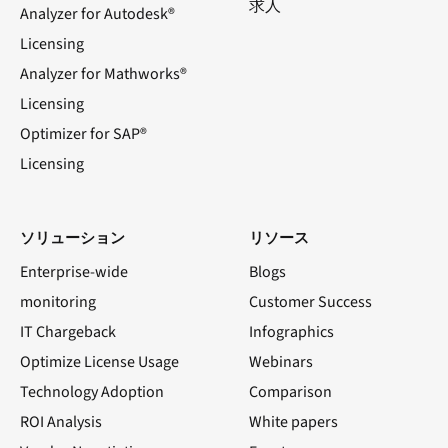
求人
Analyzer for Autodesk®
Licensing
Analyzer for Mathworks®
Licensing
Optimizer for SAP®
Licensing
ソリューション
リソース
Enterprise-wide
Blogs
monitoring
Customer Success
IT Chargeback
Infographics
Optimize License Usage
Webinars
Technology Adoption
Comparison
ROI Analysis
White papers