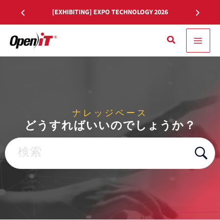
コ
[EXHIBITING] EXPO TECHNOLOGY 2026
ン
テ
検
ン
索
ツ
へ
移
動
ナレッジベース
どうすればいいのでしょうか？