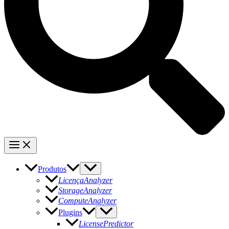
Produtos
LicençaAnalyzer
StorageAnalyzer
ComputeAnalyzer
Plugins
LicensePredictor