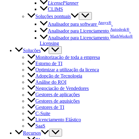
LicensePlanner
CLIMS
Soluções pontuais
Ansys®
Analisador para software
.
Autodesk®
Analisador para Licenciamento
.
MathWorks®
Analisador para Licenciamento
Licensing
Soluções
Monitorização de toda a empresa
Estorno de TI
Optimizar a utilização da licença
Adopção de Tecnologia
Análise do ROI
Negociação de Vendedores
Gestores de aplicações
Gestores de aquisições
Gestores de TI
C-Suite
Licenciamento Elástico
SaaS
Recursos