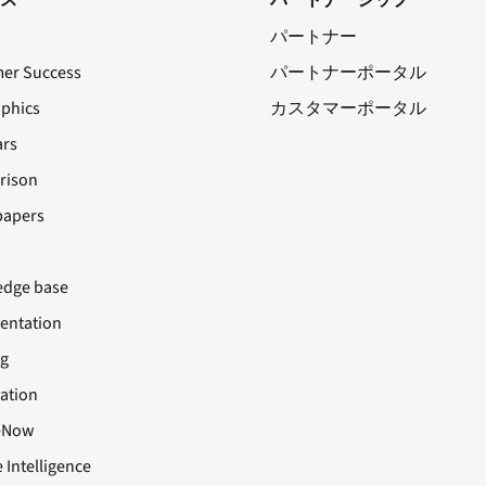
パートナー
er Success
パートナーポータル
aphics
カスタマーポータル
rs
rison
papers
dge base
ntation
ng
cation
eNow
 Intelligence