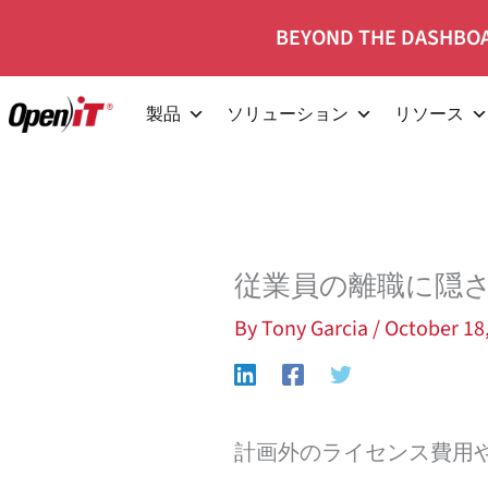
コ
BEYOND THE DASHBOA
ン
テ
製品
ソリューション
リソース
ン
ツ
へ
移
動
従業員の離職に隠
By
Tony Garcia
/
October 18
計画外のライセンス費用