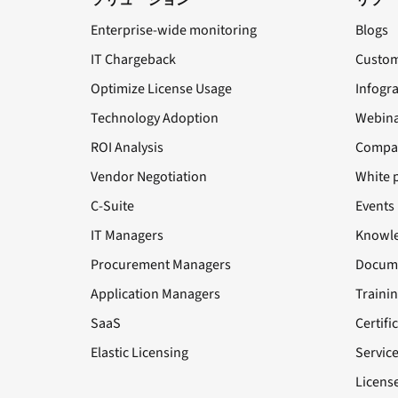
Enterprise-wide monitoring
Blogs
IT Chargeback
Custom
Optimize License Usage
Infogr
Technology Adoption
Webina
ROI Analysis
Compa
Vendor Negotiation
White 
C-Suite
Events
IT Managers
Knowle
Procurement Managers
Docume
Application Managers
Traini
SaaS
Certifi
Elastic Licensing
Servic
License