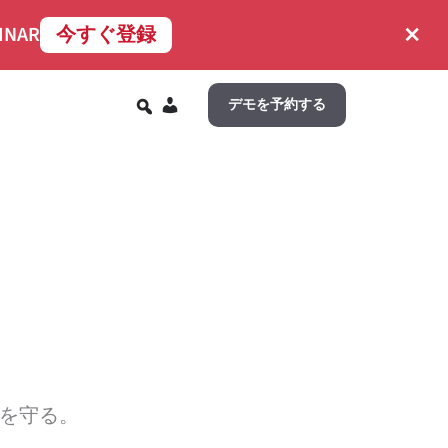
×
INAR
今すぐ登録
JA
デモを予約する
を守る。