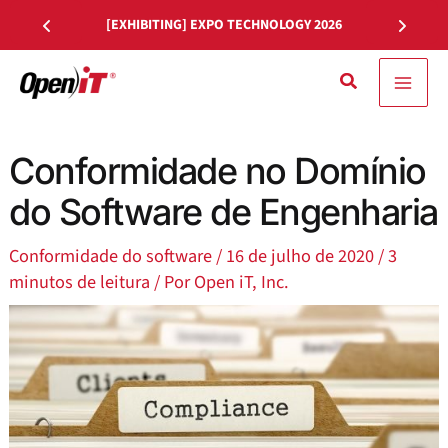
Saltar
[EXHIBITING] EXPO TECHNOLOGY 2026
para
o
Pesquisa
conteúdo
Conformidade no Domínio
do Software de Engenharia
Conformidade do software
/
16 de julho de 2020
/
3
minutos de leitura
/ Por
Open iT, Inc.