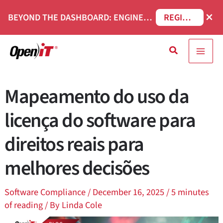
Saltar
×
BEYOND THE DASHBOARD: ENGINEERING SOFTWARE IN SERVICENOW WEBINAR
REGISTAR AGORA
para
o
Pesquisa
conteúdo
Mapeamento do uso da
licença do software para
direitos reais para
melhores decisões
Software Compliance
/
December 16, 2025
/
5 minutes
of reading
/ By
Linda Cole