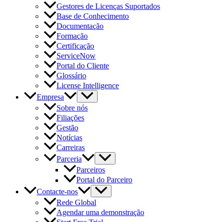
Gestores de Licenças Suportados
Base de Conhecimento
Documentação
Formação
Certificação
ServiceNow
Portal do Cliente
Glossário
License Intelligence
Empresa
Sobre nós
Filiações
Gestão
Notícias
Carreiras
Parceria
Parceiros
Portal do Parceiro
Contacte-nos
Rede Global
Agendar uma demonstração