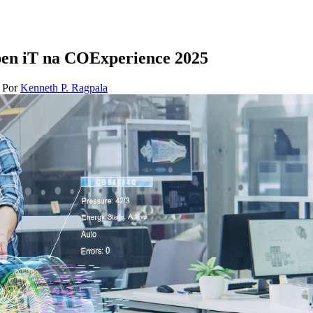
Open iT na COExperience 2025
 Por
Kenneth P. Ragpala