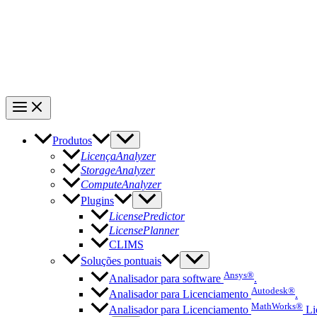
Produtos
LicençaAnalyzer
StorageAnalyzer
ComputeAnalyzer
Plugins
LicensePredictor
LicensePlanner
CLIMS
Soluções pontuais
Ansys®
Analisador para software
.
Autodesk®
Analisador para Licenciamento
.
MathWorks®
Analisador para Licenciamento
Li