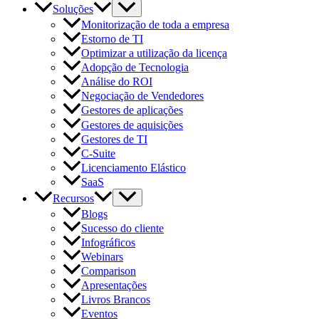
Soluções
Monitorização de toda a empresa
Estorno de TI
Optimizar a utilização da licença
Adopção de Tecnologia
Análise do ROI
Negociação de Vendedores
Gestores de aplicações
Gestores de aquisições
Gestores de TI
C-Suite
Licenciamento Elástico
SaaS
Recursos
Blogs
Sucesso do cliente
Infográficos
Webinars
Comparison
Apresentações
Livros Brancos
Eventos