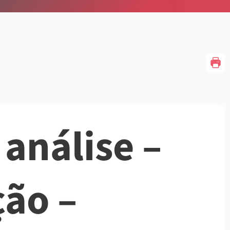
 análise –
ção –