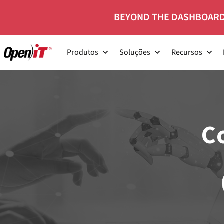
Saltar
BEYOND THE DASHBOARD
para
o
Produtos
Soluções
Recursos
conteúdo
C