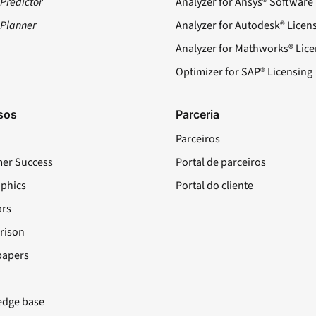
Predictor
Analyzer for Ansys® Software
ePlanner
Analyzer for Autodesk® Licen
Analyzer for Mathworks® Lice
Optimizer for SAP® Licensing
sos
Parceria
Parceiros
er Success
Portal de parceiros
aphics
Portal do cliente
rs
rison
papers
dge base