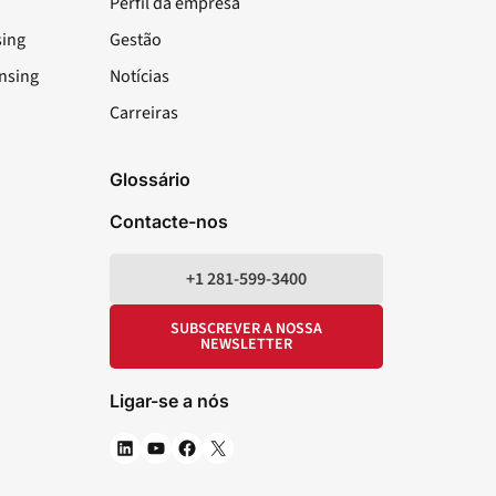
Perfil da empresa
sing
Gestão
nsing
Notícias
Carreiras
LinkedIn
YouTube
Facebook
X
Glossário
Contacte-nos
+1 281-599-3400
SUBSCREVER A NOSSA
NEWSLETTER
Ligar-se a nós