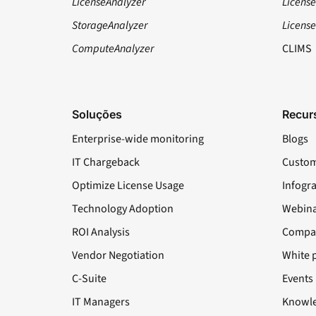
LicenseAnalyzer
License
StorageAnalyzer
Licens
ComputeAnalyzer
CLIMS
Soluções
Recur
Enterprise-wide monitoring
Blogs
IT Chargeback
Custom
Optimize License Usage
Infogr
Technology Adoption
Webina
ROI Analysis
Compa
Vendor Negotiation
White 
C-Suite
Events
IT Managers
Knowle