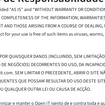
 provided “AS IS” and “WITHOUT WARRANTY OR CONDITI
 COMPLETENESS OF THE INFORMATION, WARRANTIES 
AND THOSE ARISING FROM A COURSE OF DEALING, USA
t for your use is free of such items as viruses, worms,
OR QUAISQUER DANOS (INCLUINDO, SEM LIMITAÇÃO,
 DE NEGÓCIOS) DECORRENTES DO USO, DA INCAPACI
it.com. SEM LIMITAR O PRECEDENTE, ABRIR O SITE
SEQUENTES QUE POSSAM RESULTAR DO USO DESTE SIT
OU QUALQUER OUTRA LEI OU CAUSA DE ACÇÃO.
emnizar e manter o Open iT isento de e contra toda e 