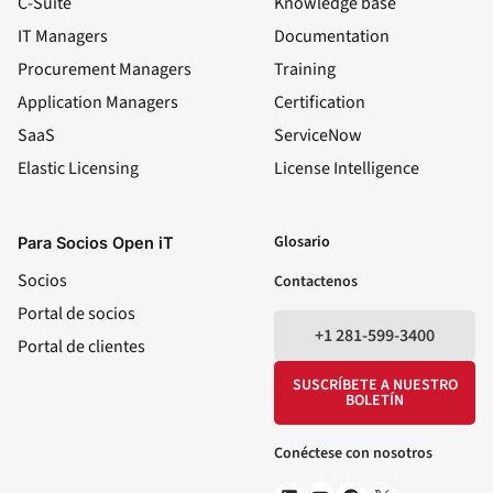
C-Suite
Knowledge base
IT Managers
Documentation
Procurement Managers
Training
Application Managers
Certification
SaaS
ServiceNow
Elastic Licensing
License Intelligence
LinkedIn
YouTube
Facebook
X
Glosario
Para Socios Open iT
Socios
Contactenos
Portal de socios
+1 281-599-3400
Portal de clientes
SUSCRÍBETE A NUESTRO
BOLETÍN
Conéctese con nosotros