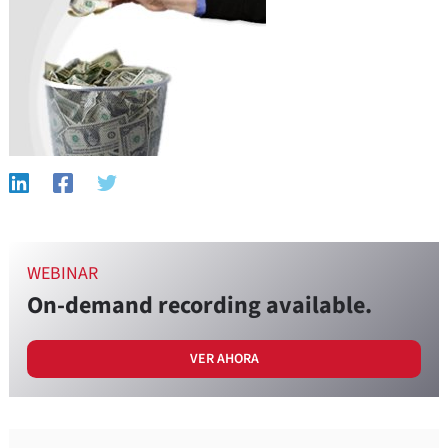
WEBINAR
On-demand recording available.
VER AHORA