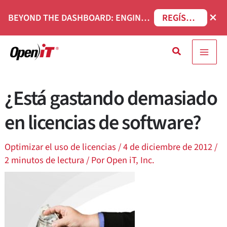
Ir
×
BEYOND THE DASHBOARD: ENGINEERING SOFTWARE IN SERVICENOW WEBINAR
REGÍSTRESE AHORA
al
contenido
Buscar
en
¿Está gastando demasiado
en licencias de software?
Optimizar el uso de licencias
/
4 de diciembre de 2012
/
2 minutos de lectura
/ Por
Open iT, Inc.