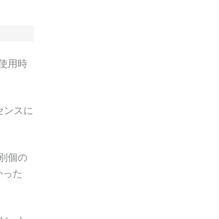
使用時
センスに
別個の
かった