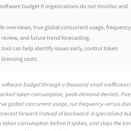
 software budget if organizations do not monitor and
e overviews, true global concurrent usage, frequency
 review, and future trend forecasting.
ool can help identify issues early, control token
icensing costs.
 software budget through a thousand small inefficienc
tracked token consumption, peak-demand denials. Five 
true global concurrent usage, run frequency-versus-dur
forecast forward instead of backward. A specialized A
ls token consumption before it spikes, and stops the kin