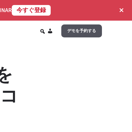
×
INAR
今すぐ登録
JA
デモを予約する
を
なコ