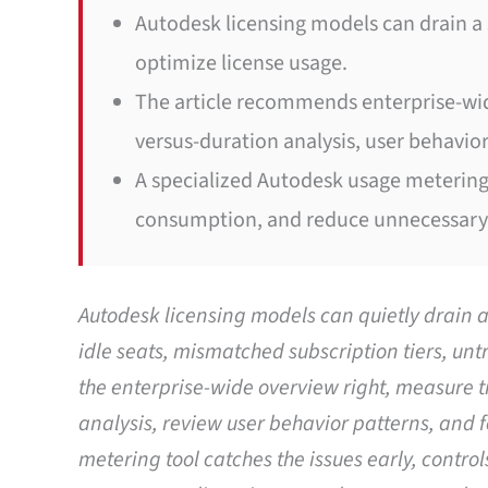
Autodesk licensing models can drain a
optimize license usage.
The article recommends enterprise-wid
versus-duration analysis, user behavior
A specialized Autodesk usage metering t
consumption, and reduce unnecessary l
Autodesk licensing models can quietly drain a
idle seats, mismatched subscription tiers, un
the enterprise-wide overview right, measure 
analysis, review user behavior patterns, and 
metering tool catches the issues early, contro