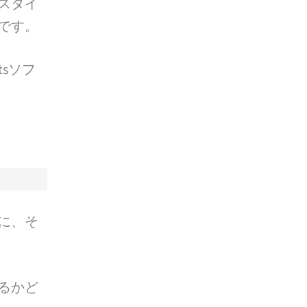
スタイ
です。
ostsソフ
に、そ
るかど