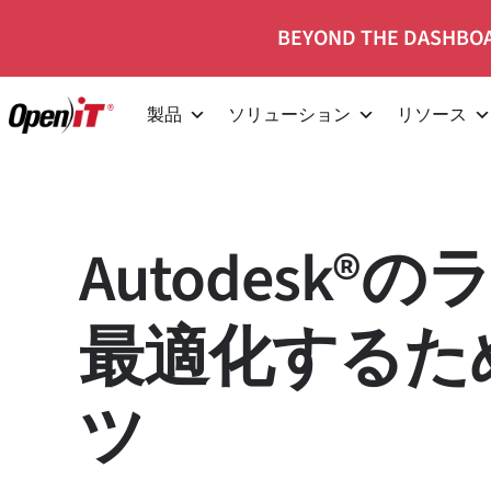
コ
BEYOND THE DASHBOA
ン
テ
製品
ソリューション
リソース
ン
ツ
へ
移
Autodesk
動
最適化するため
ツ