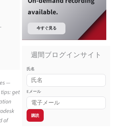
On-demand recording
available.
-
今すぐ見る
週間ブログインサイト
氏名
ies —
tips: get
E
メール
ation
utodesk
d of