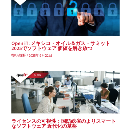
Open iT: メキシコ・オイル＆ガス・サミット
2025でソフトウェア 価値を解き放つ
技術採用
/
2025年9月22日
ライセンスの可視性：国防総省のよりスマート
なソフトウェア 近代化の基盤