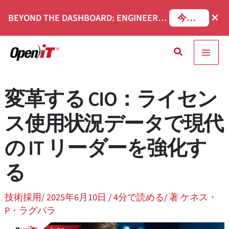
コ
×
BEYOND THE DASHBOARD: ENGINEERING SOFTWARE IN SERVICENOW WEBINAR
今すぐ登録
ン
テ
検
ン
索
ツ
へ
変革する CIO：ライセン
移
動
ス使用状況データで現代
の IT リーダーを強化す
る
技術採用
/
2025年6月10日
/ 4分で読める
/ 著
ケネス・
P・ラグパラ