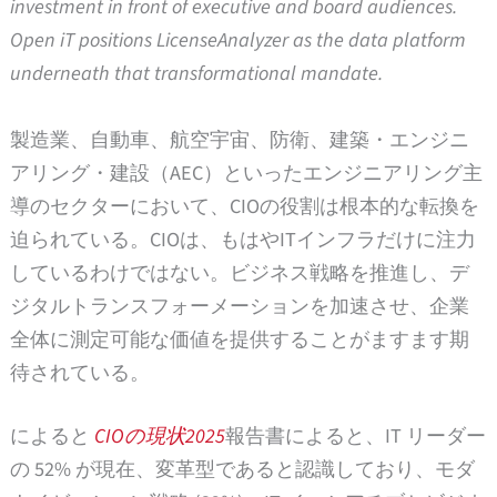
investment in front of executive and board audiences.
Open iT positions LicenseAnalyzer as the data platform
underneath that transformational mandate.
製造業、自動車、航空宇宙、防衛、建築・エンジニ
アリング・建設（AEC）といったエンジニアリング主
導のセクターにおいて、CIOの役割は根本的な転換を
迫られている。CIOは、もはやITインフラだけに注力
しているわけではない。ビジネス戦略を推進し、デ
ジタルトランスフォーメーションを加速させ、企業
全体に測定可能な価値を提供することがますます期
待されている。
によると
CIOの現状2025
報告書によると、IT リーダー
の 52% が現在、変革型であると認識しており、モダ