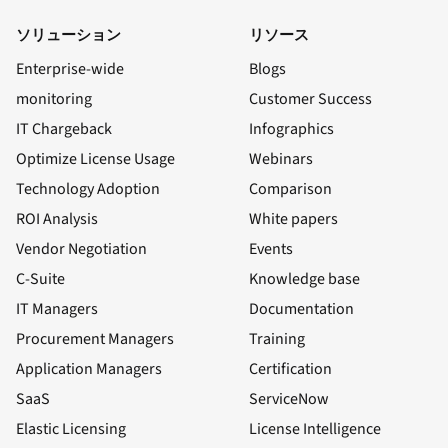
ソリューション
リソース
Enterprise-wide
Blogs
monitoring
Customer Success
IT Chargeback
Infographics
Optimize License Usage
Webinars
Technology Adoption
Comparison
ROI Analysis
White papers
Vendor Negotiation
Events
C-Suite
Knowledge base
IT Managers
Documentation
Procurement Managers
Training
Application Managers
Certification
SaaS
ServiceNow
Elastic Licensing
License Intelligence