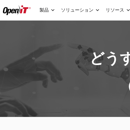
コ
製品
ソリューション
リソース
ン
テ
ン
ツ
へ
どう
移
動