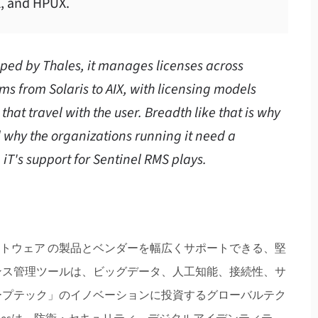
X, and HPUX.
ped by Thales, it manages licenses across
ms from Solaris to AIX, with licensing models
that travel with the user. Breadth like that is why
d why the organizations running it need a
 iT's support for Sentinel RMS plays.
？
inel RMS) は、ソフトウェア の製品とベンダーを幅広くサポートできる、堅
ンス管理ツールは、ビッグデータ、人工知能、接続性、サ
ープテック」のイノベーションに投資するグローバルテク