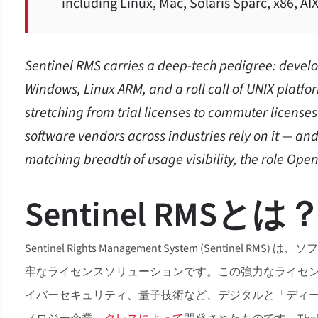
including Linux, Mac, Solaris Sparc, x86, AI
Sentinel RMS carries a deep-tech pedigree: develo
Windows, Linux ARM, and a roll call of UNIX platfor
stretching from trial licenses to commuter licenses 
software vendors across industries rely on it — an
matching breadth of usage visibility, the role Open
Sentinel RMSとは
Sentinel Rights Management System (Sent
牢なライセンスソリューションです。この強力なライセ
イバーセキュリティ、量子技術など、デジタルと「ディ