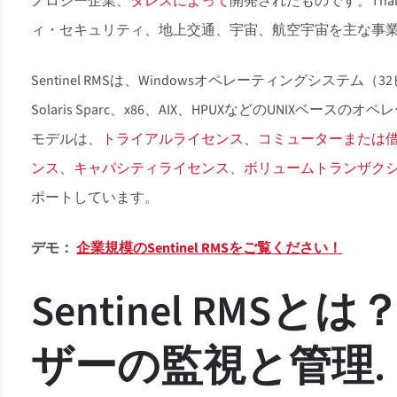
ノロジー企業、
タレスによって
開発されたものです。Th
ィ・セキュリティ、地上交通、宇宙、航空宇宙を主な事
Sentinel RMSは、Windowsオペレーティングシステム（32
Solaris Sparc、x86、AIX、HPUXなどのUNIX
モデルは、
トライアルライセンス
、
コミューターまたは
ンス
、
キャパシティライセンス
、
ボリュームトランザク
ポートしています。
デモ：
企業規模のSentinel RMSをご覧ください！
Sentinel RMSとは？
ザーの監視と管理
.