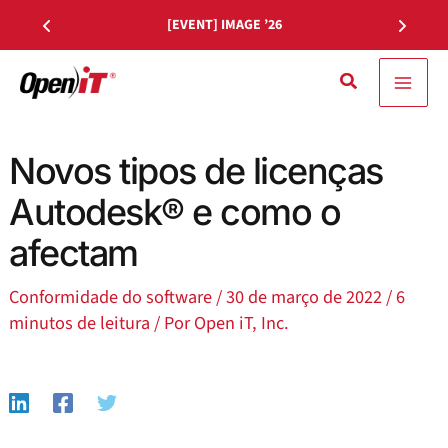
Saltar
[EVENT] IMAGE ’26
para
o
Pesquisa
conteúdo
Novos tipos de licenças
Autodesk® e como o
afectam
Conformidade do software
/
30 de março de 2022
/
6
minutos de leitura
/ Por
Open iT, Inc.