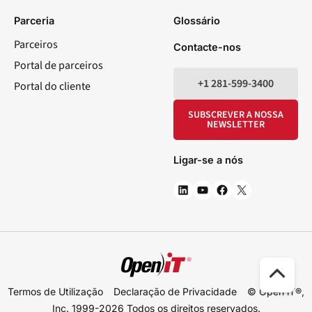
LinkedIn
YouTube
Facebook
X
Parceria
Glossário
Parceiros
Contacte-nos
Portal de parceiros
+1 281-599-3400
Portal do cliente
SUBSCREVER A NOSSA
NEWSLETTER
Ligar-se a nós
Des
Termos de Utilização
Declaração de Privacidade
© Open iT®,
par
Inc. 1999-2026
Todos os direitos reservados.