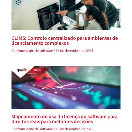
CLIMS: Controlo centralizado para ambientes de
licenciamento complexos
Conformidade de software
/
18 de dezembro de 2025
Mapeamento do uso da licença do software para
direitos reais para melhores decisões
Conformidade de software
/
16 de dezembro de 2025