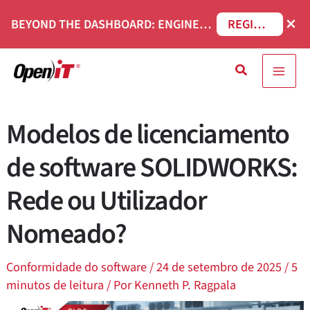
Saltar
×
BEYOND THE DASHBOARD: ENGINEERING SOFTWARE IN SERVICENOW WEBINAR
REGISTAR AGORA
para
o
Pesquisa
conteúdo
Modelos de licenciamento
de software SOLIDWORKS:
Rede ou Utilizador
Nomeado?
Conformidade do software
/
24 de setembro de 2025
/
5
minutos de leitura
/ Por
Kenneth P. Ragpala