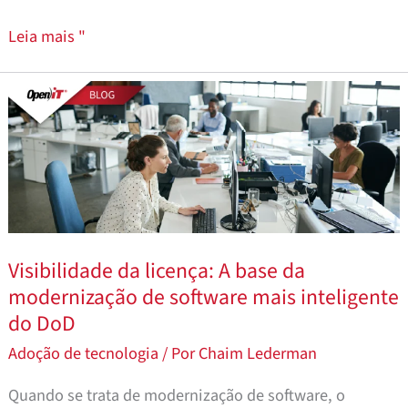
do
Leia mais "
México
2025
Visibilidade
da
licença:
A
base
da
modernização
Visibilidade da licença: A base da
de
modernização de software mais inteligente
software
do DoD
mais
Adoção de tecnologia
/ Por
Chaim Lederman
inteligente
do
Quando se trata de modernização de software, o