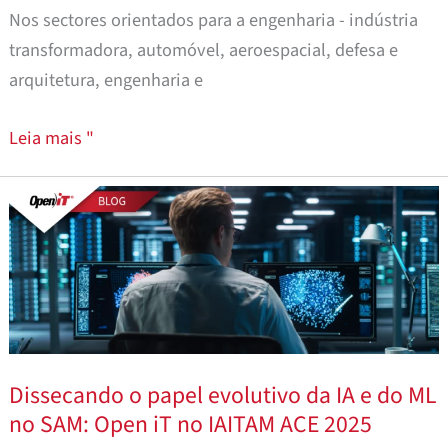
de
Nos sectores orientados para a engenharia - indústria
licenças
transformadora, automóvel, aeroespacial, defesa e
arquitetura, engenharia e
Leia mais "
Dissecando
o
papel
evolutivo
da
IA
e
Dissecando o papel evolutivo da IA e do ML
do
no SAM: Open iT no IAITAM ACE 2025
ML