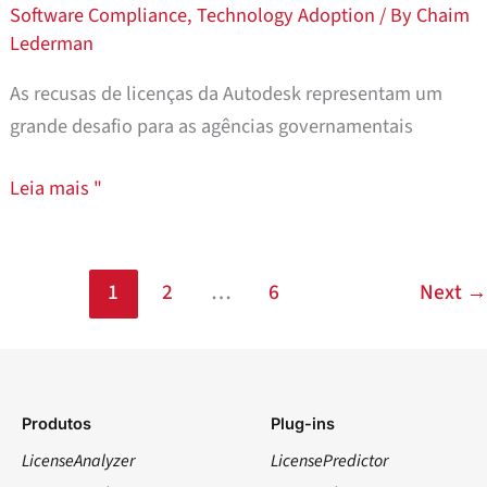
Software Compliance
,
Technology Adoption
/ By
Chaim
agora
Lederman
As recusas de licenças da Autodesk representam um
grande desafio para as agências governamentais
Leia mais "
1
2
…
6
Next
→
Produtos
Plug-ins
LicenseAnalyzer
LicensePredictor