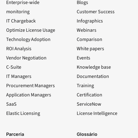
Enterprise-wide
Blogs
monitoring
Customer Success
IT Chargeback
Infographics
Optimize License Usage
Webinars
Technology Adoption
Comparison
ROI Analysis
White papers
Vendor Negotiation
Events
C-Suite
Knowledge base
IT Managers
Documentation
Procurement Managers
Training
Application Managers
Certification
SaaS
ServiceNow
Elastic Licensing
License Intelligence
LinkedIn
YouTube
Facebook
X
Parceria
Glossário