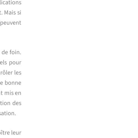
ications
. Mais si
t peuvent
 de foin.
iels pour
rôler les
une bonne
nt mis en
ation des
sation.
ître leur