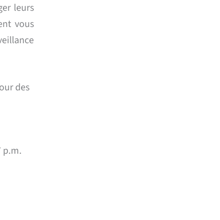
ger leurs
ent vous
veillance
pour des
7 p.m.