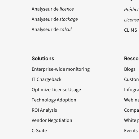
Analyseur de
licence
Prédict
Analyseur de
stockage
Licens
Analyseur de
calcul
CLIMS
Solutions
Resso
Enterprise-wide monitoring
Blogs
IT Chargeback
Custom
Optimize License Usage
Infogr
Technology Adoption
Webina
ROI Analysis
Compa
Vendor Negotiation
White 
C-Suite
Events