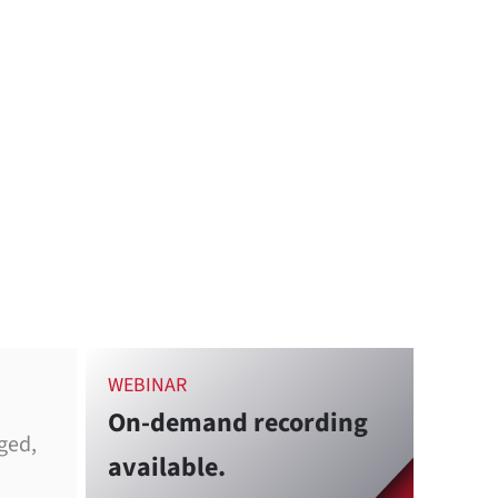
WEBINAR
On-demand recording
ged,
available.