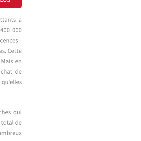
PLUS
ttants a
 400 000
icences -
es. Cette
 Mais en
achat de
qu'elles
ches qui
 total de
 nombreux