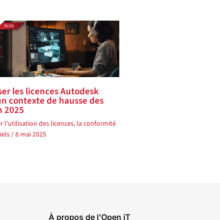
ser les licences Autodesk
un contexte de hausse des
en 2025
 l'utilisation des licences
, la
conformité
iels
/
8 mai 2025
À propos de l'Open iT