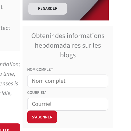
it
REGARDER
otect
Obtenir des informations
hebdomadaires sur les
blogs
nflation;
NOM COMPLET
a time,
enses is
 idle,
COURRIEL*