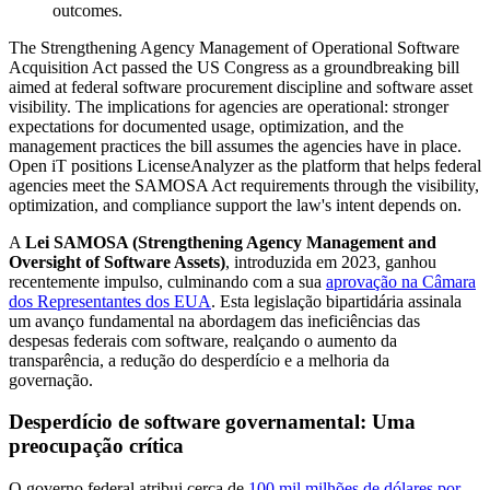
outcomes.
The Strengthening Agency Management of Operational Software
Acquisition Act passed the US Congress as a groundbreaking bill
aimed at federal software procurement discipline and software asset
visibility. The implications for agencies are operational: stronger
expectations for documented usage, optimization, and the
management practices the bill assumes the agencies have in place.
Open iT positions LicenseAnalyzer as the platform that helps federal
agencies meet the SAMOSA Act requirements through the visibility,
optimization, and compliance support the law's intent depends on.
A
Lei SAMOSA (Strengthening Agency Management and
Oversight of Software Assets)
, introduzida em 2023, ganhou
recentemente impulso, culminando com a sua
aprovação na Câmara
dos Representantes dos EUA
. Esta legislação bipartidária assinala
um avanço fundamental na abordagem das ineficiências das
despesas federais com software, realçando o aumento da
transparência, a redução do desperdício e a melhoria da
governação.
Desperdício de software governamental: Uma
preocupação crítica
O governo federal atribui cerca de
100 mil milhões de dólares por