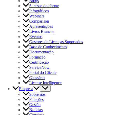
Blogs
Sucesso do cliente
Infográficos
Webinars
Comparison
Apresentações
Livros Brancos
Eventos
Gestores de Licenças Suportados
Base de Conhecimento
Documentação
Formação
Certificação
ServiceNow
Portal do Cliente
Glossário
License Intelligence
Empresa
Sobre nós
Filiações
Gestão
Notícias
Carreiras