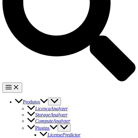
Produtos
LicençaAnalyzer
StorageAnalyzer
ComputeAnalyzer
Plugins
LicensePredictor