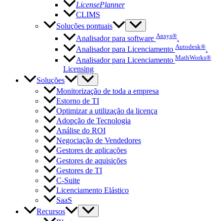
LicensePlanner
CLIMS
Soluções pontuais
Ansys®
Analisador para software
.
Autodesk®
Analisador para Licenciamento
.
MathWorks®
Analisador para Licenciamento
Licensing
Soluções
Monitorização de toda a empresa
Estorno de TI
Optimizar a utilização da licença
Adopção de Tecnologia
Análise do ROI
Negociação de Vendedores
Gestores de aplicações
Gestores de aquisições
Gestores de TI
C-Suite
Licenciamento Elástico
SaaS
Recursos