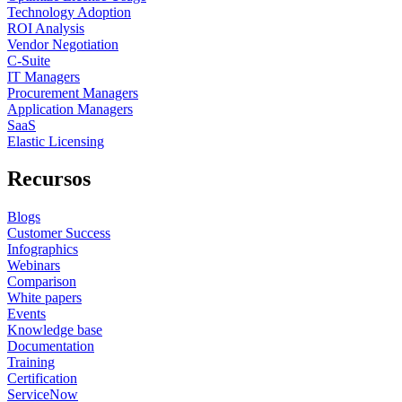
Technology Adoption
ROI Analysis
Vendor Negotiation
C-Suite
IT Managers
Procurement Managers
Application Managers
SaaS
Elastic Licensing
Recursos
Blogs
Customer Success
Infographics
Webinars
Comparison
White papers
Events
Knowledge base
Documentation
Training
Certification
ServiceNow