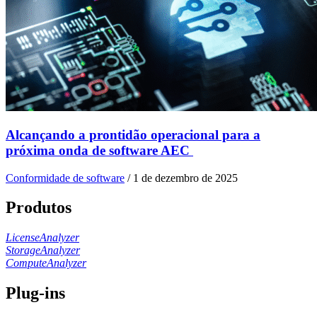
Alcançando a prontidão operacional para a
próxima onda de software AEC
Conformidade de software
/
1 de dezembro de 2025
Produtos
LicenseAnalyzer
StorageAnalyzer
ComputeAnalyzer
Plug-ins