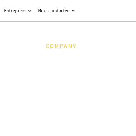
Entreprise
Nous contacter
COMPANY
Actualités
r source for what’s next in software asset management
ments, and practical guidance on cutting software wa