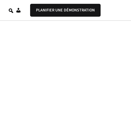
FR
PLANIFIER UNE DÉMONSTRATION
. Follow along for Open iT product news, event
ste.