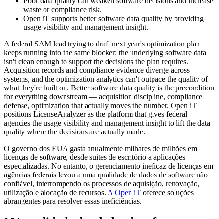
Poor data quality can weaken software decisions and increase
waste or compliance risk.
Open iT supports better software data quality by providing
usage visibility and management insight.
A federal SAM lead trying to draft next year's optimization plan
keeps running into the same blocker: the underlying software data
isn't clean enough to support the decisions the plan requires.
Acquisition records and compliance evidence diverge across
systems, and the optimization analytics can't outpace the quality of
what they're built on. Better software data quality is the precondition
for everything downstream — acquisition discipline, compliance
defense, optimization that actually moves the number. Open iT
positions LicenseAnalyzer as the platform that gives federal
agencies the usage visibility and management insight to lift the data
quality where the decisions are actually made.
O governo dos EUA gasta anualmente milhares de milhões em
licenças de software, desde suites de escritório a aplicações
especializadas. No entanto, o gerenciamento ineficaz de licenças em
agências federais levou a uma qualidade de dados de software não
confiável, interrompendo os processos de aquisição, renovação,
utilização e alocação de recursos.
A Open iT
oferece soluções
abrangentes para resolver essas ineficiências.