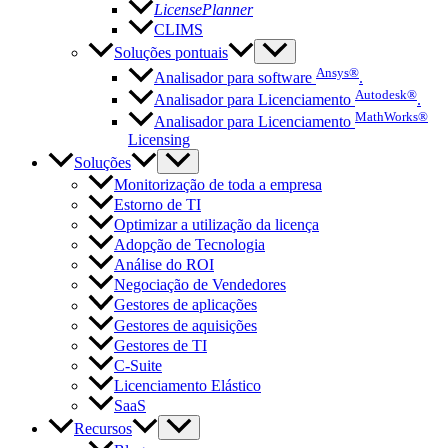
LicensePlanner
CLIMS
Soluções pontuais
Ansys®
Analisador para software
.
Autodesk®
Analisador para Licenciamento
.
MathWorks®
Analisador para Licenciamento
Licensing
Soluções
Monitorização de toda a empresa
Estorno de TI
Optimizar a utilização da licença
Adopção de Tecnologia
Análise do ROI
Negociação de Vendedores
Gestores de aplicações
Gestores de aquisições
Gestores de TI
C-Suite
Licenciamento Elástico
SaaS
Recursos