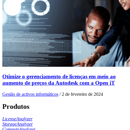
Otimize o gerenciamento de licenças em meio ao
aumento de preços da Autodesk com a Open iT
Gestão de activos informáticos
/
2 de fevereiro de 2024
Produtos
LicenseAnalyzer
StorageAnalyzer
ComputeAnalyzer