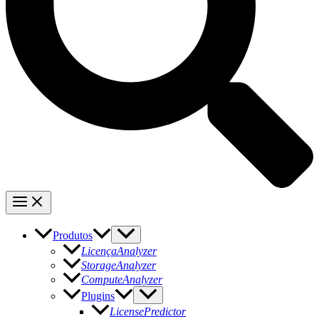
Produtos
LicençaAnalyzer
StorageAnalyzer
ComputeAnalyzer
Plugins
LicensePredictor