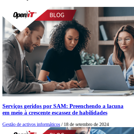
Serviços geridos por SAM: Preenchendo a lacuna
em meio à crescente escassez de habilidades
Gestão de activos informáticos
/
18 de setembro de 2024