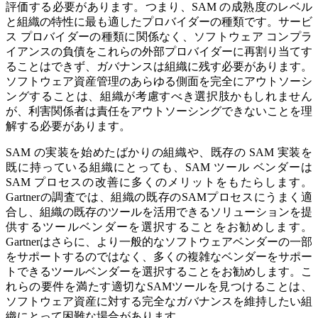
評価する必要があります。つまり、SAM の成熟度のレベル
と組織の特性に最も適したプロバイダーの種類です。サービ
ス プロバイダーの種類に関係なく、ソフトウェア コンプラ
イアンスの負債をこれらの外部プロバイダーに再割り当てす
ることはできず、ガバナンスは組織に残す必要があります。
ソフトウェア資産管理のあらゆる側面を完全にアウトソーシ
ングすることは、組織が考慮すべき選択肢かもしれません
が、利害関係者は責任をアウトソーシングできないことを理
解する必要があります。
SAM の実装を始めたばかりの組織や、既存の SAM 実装を
既に持っている組織にとっても、SAM ツール ベンダーは
SAM プロセスの改善に多くのメリットをもたらします。
Gartnerの調査では、組織の既存のSAMプロセスにうまく適
合し、組織の既存のツールを活用できるソリューションを提
供するツールベンダーを選択することをお勧めします。
Gartnerはさらに、より一般的なソフトウェアベンダーの一部
をサポートするのではなく、多くの複雑なベンダーをサポー
トできるツールベンダーを選択することをお勧めします。こ
れらの要件を満たす適切なSAMツールを見つけることは、
ソフトウェア資産に対する完全なガバナンスを維持したい組
織にとって困難な場合があります。