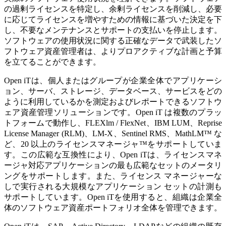
の過剰ライセンスを特定し、余剰ライセンスを削減し、必要
に応じてライセンスを増やすための情報に基づいた決定を下
し、不要なメンテナンスとサポートの支払いを停止します。
ソフトウェアの使用状況に関する正確なデータで武装したソ
フトウェア資産管理者は、よりプロアクティブな計画と予算
を立てることができます。
Open iTは、個人またはグループが企業全体でアプリケーシ
ョン、サーバ、ストレージ、データベース、サービスをどの
ように利用しているかを測定およびレポートできるソフトウ
ェア資産管理ソリューションです。Open iT は複数のプラッ
トフォームで動作し、FLEXlm / FlexNet、IBM LUM、Reprise
License Manager (RLM)、LM-X、Sentinel RMS、MathLM™ な
ど、20 以上のライセンスマネージャ™をサポートしていま
す。この広範な互換性により、Open iTは、ライセンスマネ
ージャ対応アプリケーションの最も広範なセットのメータリ
ングをサポートします。また、ライセンス マネージャーな
しで実行される大規模なアプリケーション セットの計測も
サポートしています。Open iTを使用すると、組織は企業全
体のソフトウェア資産ポートフォリオ全体を管理できます。