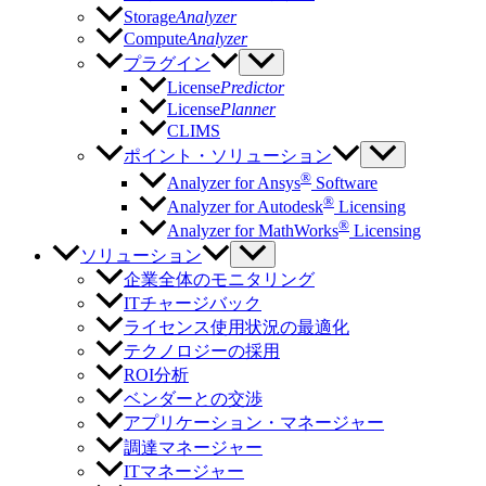
Storage
Analyzer
Compute
Analyzer
プラグイン
License
Predictor
License
Planner
CLIMS
ポイント・ソリューション
®
Analyzer for Ansys
Software
®
Analyzer for Autodesk
Licensing
®
Analyzer for MathWorks
Licensing
ソリューション
企業全体のモニタリング
ITチャージバック
ライセンス使用状況の最適化
テクノロジーの採用
ROI分析
ベンダーとの交渉
アプリケーション・マネージャー
調達マネージャー
ITマネージャー