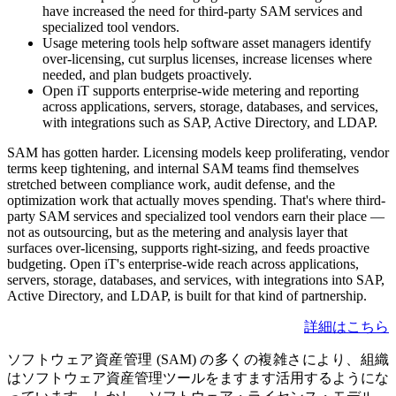
have increased the need for third-party SAM services and
specialized tool vendors.
Usage metering tools help software asset managers identify
over-licensing, cut surplus licenses, increase licenses where
needed, and plan budgets proactively.
Open iT supports enterprise-wide metering and reporting
across applications, servers, storage, databases, and services,
with integrations such as SAP, Active Directory, and LDAP.
SAM has gotten harder. Licensing models keep proliferating, vendor
terms keep tightening, and internal SAM teams find themselves
stretched between compliance work, audit defense, and the
optimization work that actually moves spending. That's where third-
party SAM services and specialized tool vendors earn their place —
not as outsourcing, but as the metering and analysis layer that
surfaces over-licensing, supports right-sizing, and feeds proactive
budgeting. Open iT's enterprise-wide reach across applications,
servers, storage, databases, and services, with integrations into SAP,
Active Directory, and LDAP, is built for that kind of partnership.
詳細はこちら
ソフトウェア資産管理 (SAM) の多くの複雑さにより、組織
はソフトウェア資産管理ツールをますます活用するようにな