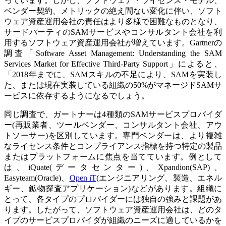
っています。しかし、ソフトウェア・ライセンス・モデル、
ベンダー契約、メトリックの絶え間ない変化に伴い、ソフト
ウェア資産運用会社の責任はより多様で困難なものとなり、
サードパーティのSAMサービスやコンサルタント会社を利
用するソフトウェア資産運用会社が増えています。Gartnerの
調査「Software Asset Management: Understanding the SAM
Services Market for Effective Third-Party Support」によると、
「2018年までに、SAMスキルの不足により、SAMを実装し
た、または現在実装している組織の50%がマネージドSAMサ
ービスに依存するようになるでしょう。
同じ調査で、ガートナーは4種類のSAMサービスプロバイダ
ー(再販業者、ツールベンダー、コンサルタント会社、アウ
トソーサー)を区別しています。専門ベンダーは、より複雑
なライセンス条件とコンプライアンス指標を持つ特定の製品
またはプラットフォームに焦点を当てています。例として
は、iQuate(データセンター)、Xpandion(SAP)、
Easyteam(Oracle)、
Open iT
(エンジニアリング、製造、エネル
ギー、鉱物探査アプリケーション)などがあります。組織に
とって、各タイプのプロバイダーには独自の強みと課題があ
ります。したがって、ソフトウェア資産運用会社は、どのタ
イプのサービスプロバイダが組織のニーズに適しているかを