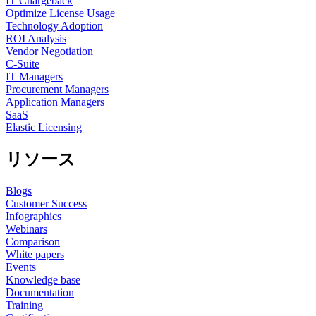
IT Chargeback
Optimize License Usage
Technology Adoption
ROI Analysis
Vendor Negotiation
C-Suite
IT Managers
Procurement Managers
Application Managers
SaaS
Elastic Licensing
リソース
Blogs
Customer Success
Infographics
Webinars
Comparison
White papers
Events
Knowledge base
Documentation
Training