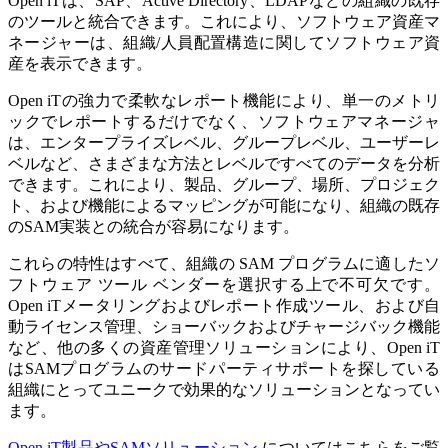
Open iTは、SAP、Active Directory、LDAPなどの組織の既存
のツールと統合できます。これにより、ソフトウェア資産マ
ネージャーは、組織/人員配置構造に関してソフトウェア資
産を表示できます。
Open iTの強力で柔軟なレポート機能により、単一のメトリ
ックでレポートするだけでなく、ソフトウェアマネージャ
は、エンタープライズレベル、グループレベル、ユーザーレ
ベルなど、さまざまな方法とレベルですべてのデータを分析
できます。これにより、製品、グループ、場所、プロジェク
ト、および機能によるマッピングが可能になり、組織の既存
のSAM実装との統合が容易になります。
これらの特性はすべて、組織の SAM プログラムに適したソ
フトウェア ツール ベンダーを選択する上で不可欠です。
Open iTメータリングおよびレポート作成ツール、および自
動ライセンス管理、ショーバックおよびチャージバック機能
など、他の多くの資産管理ソリューションにより、Open iT
はSAMプログラムのサードパーティサポートを探している
組織にとってユニークで効果的なソリューションとなってい
ます。
Open iT製品やSAMソリューション
についてはこちらをご覧